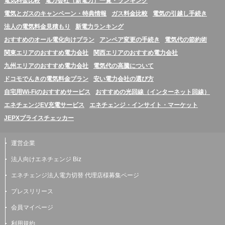
電気料金比較
電力会社（新電力）一覧・ランキング
電気とガスのキャンペーン・特典情報
ガス料金比較
電気の引越し手続き
法人の電気料金見積もり
新電力ランキング
おすすめのオール電化向けプラン
アンペア変更の手続き
電気代の節約術
関東エリアのおすすめ電力会社
関西エリアのおすすめ電力会社
九州エリアのおすすめ電力会社
電気代の高騰について
ドコモでんきの電気料金プラン
安い電力会社の選び方
自宅用Wi-Fiのおすすめサービス
おすすめの光回線（インターネット回線）
エネチェンジEV充電サービス
エネチェンジ・インサイト・マーケット
JEPXプライスチェッカー
運営企業
法人向けエネチェンジ Biz
エネチェンジ法人電力切替 代理店様募集ページ
プレスリリース
会員マイページ
利用規約