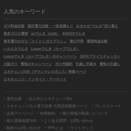
人気のキーワード
ガス料金比較
高圧電力比較・一括見積もり
おまかせ“でんき”切り替え
東京ガスの電気
auでんき（kddi）
ENEOSでんき
東京電力のガス「とくとくガスプラン」
巻口守男
電気料金比較
ハルエネでんき
Looopでんき（ループでんき）
Looopでんき（ループでんき）のキャンペーン
JEPXプライスチェッカー
大阪ガス
電気のキャンペーン
ガス代節約
引越し手続き
電気の引越し
エネチェンジDR（デマンドレスポンス）特集ページ
エネチェンジ・インサイト・マーケット
運営企業
法人向けエネチェンジBiz
エネチェンジ法人電力切替 代理店様募集ページ
プレスリリース
会員マイページ
利用規約
個人情報の取扱いについて
個人情報保護方針
よくある質問・お問い合わせ
取材のお問い合わせ
PPSとは
サイトマップ