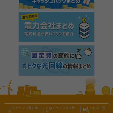
ポイ活アプリ「でんきWALK」とは？歩くだけで本当
に電気代が安くなるか解説
オクトパスエナジーとENEOSでんきを比較！電気料
金やプランの違いは？
楽天でんきの「オール電化プラン」は高い？デメリッ
トは？
ベルメゾンでんきの電気料金は高い？メリット・デメ
リットや解約金の有無を解説
電力会社・電気料金プランの選び方記事一覧
エネチェンジ電力比
エネチェンジガス比
よくあるご質
較
較
問