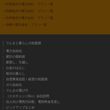
中国地方の電力会社・プラン一覧
四国地方の電力会社・プラン一覧
九州地方の電力会社・プラン一覧
沖縄の電力会社・プラン一覧
でんきと暮らしの知恵袋
電力自由化
家計の節約術
家探し、引越し
お金のはなし
毎日の暮らし
自営業者必読！経営の知恵袋
ガス自由化
でんきの選び方
［エネチェンジBiz］会社訪問
法人向け電気代比較、電気料金見直し
ピックアップまとめ