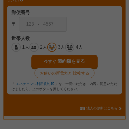
ついて）
郵便番号
〒
-
世帯人数
1人
2人
3人
4人
節約額を見る
今すぐ
お使いの新電力と
比較する
「
エネチェンジ利用規約
」をご一読いただき、内容に同意いただ
けましたら、上のボタンを押してください。
法人の診断はこちら