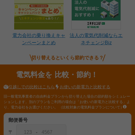
電力会社の乗り換えキャ
法人の電気代削減ならエ
ンペーンまとめ
ネチェンジBiz
切り替えるといくら節約できる？
電気料金を
比較・節約！
引越しでの比較はこちら
お使いの新電力と比較する
旧一般電気事業者の自由料金プランから切り替えた場合の節約額をシミュレー
ションします。別のプランをご利用の場合は「お使いの新電力と比較する」よ
り、電力会社をお選びください。
（比較対象の電気料金プランについて）
郵便番号
〒
-