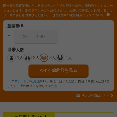
旧一般電気事業者の自由料金プランから切り替えた場合の節約額をシミュレー
ションします。別のプランをご利用の場合は「お使いの新電力と比較する」よ
り、電力会社をお選びください。
（比較対象の電気料金プランについて）
郵便番号
〒
-
世帯人数
1人
2人
3人
4人
節約額を見る
今すぐ
「
エネチェンジ利用規約
」をご一読いただき、内容に同意いただけま
したら、上のボタンを押してください。
法人の診断はこちら