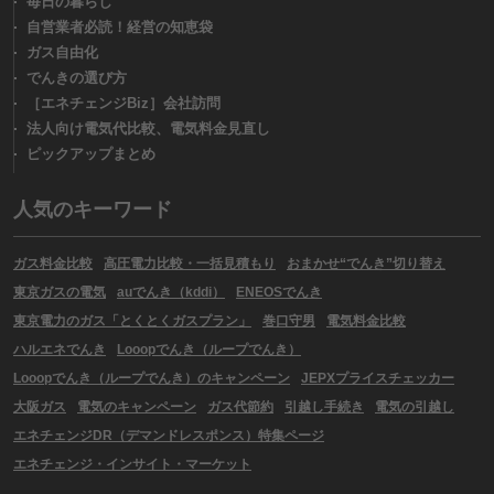
毎日の暮らし
自営業者必読！経営の知恵袋
ガス自由化
でんきの選び方
［エネチェンジBiz］会社訪問
法人向け電気代比較、電気料金見直し
ピックアップまとめ
人気のキーワード
ガス料金比較
高圧電力比較・一括見積もり
おまかせ“でんき”切り替え
東京ガスの電気
auでんき（kddi）
ENEOSでんき
東京電力のガス「とくとくガスプラン」
巻口守男
電気料金比較
ハルエネでんき
Looopでんき（ループでんき）
Looopでんき（ループでんき）のキャンペーン
JEPXプライスチェッカー
大阪ガス
電気のキャンペーン
ガス代節約
引越し手続き
電気の引越し
エネチェンジDR（デマンドレスポンス）特集ページ
エネチェンジ・インサイト・マーケット