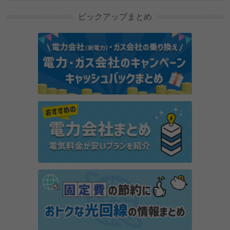
ピックアップまとめ
GMOのとくとくBBでんき・とくとくBBガスを解
説！メリットやデメリットも
PR
ポイ活アプリ「でんきWALK」とは？歩くだけで本当
に電気代が安くなるか解説
オクトパスエナジーとENEOSでんきを比較！電気料
金やプランの違いは？
楽天でんきの「オール電化プラン」は高い？デメリッ
トは？