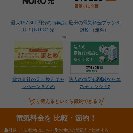
最大157,300円分の特典あ
最安の電気料金プランを
り！| NURO 光
診断（無料）
電力会社の乗り換えキャ
法人の電気代削減ならエ
ンペーンまとめ
ネチェンジBiz
切り替えるといくら節約できる？
電気料金を
比較・節約！
引越しでの比較はこちら
お使いの新電力と比較する