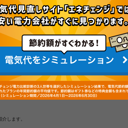
1円/年
の節約！
プランを診断（無料）
プランの年間節約額の平均値（特典含）。診断期間：2026/4/1～6/30
紹介します。