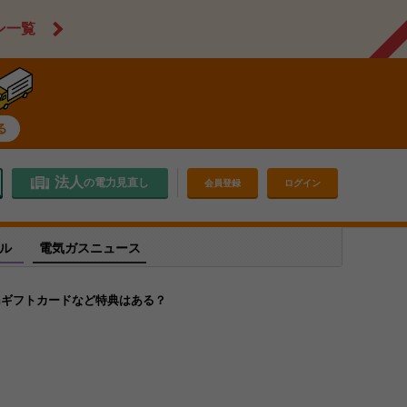
ン一覧
法人
の電力見直し
会員登録
ログイン
ル
電気ガスニュース
onギフトカードなど特典はある？