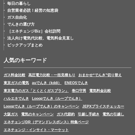
毎日の暮らし
自営業者必読！経営の知恵袋
ガス自由化
でんきの選び方
［エネチェンジBiz］会社訪問
法人向け電気代比較、電気料金見直し
ピックアップまとめ
人気のキーワード
ガス料金比較
高圧電力比較・一括見積もり
おまかせ“でんき”切り替え
東京ガスの電気
auでんき（kddi）
ENEOSでんき
東京電力のガス「とくとくガスプラン」
巻口守男
電気料金比較
ハルエネでんき
Looopでんき（ループでんき）
Looopでんき（ループでんき）のキャンペーン
JEPXプライスチェッカー
大阪ガス
電気のキャンペーン
ガス代節約
引越し手続き
電気の引越し
エネチェンジDR（デマンドレスポンス）特集ページ
エネチェンジ・インサイト・マーケット