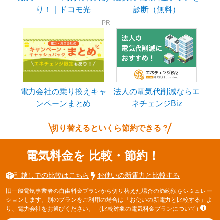
り！｜ドコモ光
診断（無料）
電力会社の乗り換えキャ
法人の電気代削減ならエ
ンペーンまとめ
ネチェンジBiz
切り替えるといくら節約できる？
電気料金を
比較・節約！
引越しでの比較はこちら
お使いの新電力と比較する
旧一般電気事業者の自由料金プランから切り替えた場合の節約額をシミュレー
ションします。別のプランをご利用の場合は「お使いの新電力と比較する」よ
り、電力会社をお選びください。
（比較対象の電気料金プランについて）