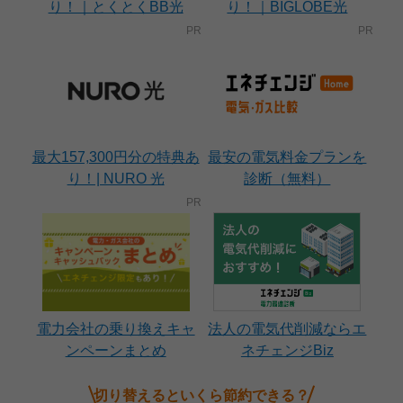
り！｜とくとくBB光
り！｜BIGLOBE光
最大157,300円分の特典あ
最安の電気料金プランを
り！| NURO 光
診断（無料）
電力会社の乗り換えキャ
法人の電気代削減ならエ
ンペーンまとめ
ネチェンジBiz
切り替えるといくら節約できる？