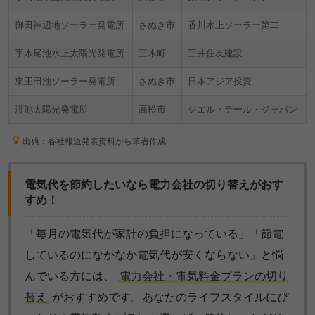
御田神辺地ソーラー発電所
さぬき市
香川水上ソーラー第二
平木尾池水上太陽光発電所
三木町
三井住友建設
東王田池ソーラー発電所
さぬき市
日本アジア投資
渡池太陽光発電所
高松市
シエル・テール・ジャパン
出典：各社報道発表資料から筆者作成
電気代を節約したいなら電力会社の切り替えがおす
すめ！
「毎月の電気代が家計の負担になっている」「節電
しているのになかなか電気代が安くならない」と悩
んでいる方には、
電力会社・電気料金プランの切り
替え
がおすすめです。あなたのライフスタイルにぴ