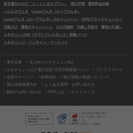
東京電力のガス「とくとくガスプラン」
巻口守男
電気料金比較
ハルエネでんき
Looopでんき（ループでんき）
Looopでんき（ループでんき）のキャンペーン
JEPXプライスチェッカー
大阪ガス
電気のキャンペーン
ガス代節約
引越し手続き
電気の引越し
エネチェンジDR（デマンドレスポンス）特集ページ
エネチェンジ・インサイト・マーケット
運営企業
法人向けエネチェンジBiz
エネチェンジ法人電力切替 代理店様募集ページ
プレスリリース
会員マイページ
利用規約
個人情報の取扱いについて
個人情報保護方針
よくある質問・お問い合わせ
取材のお問い合わせ
PPSとは
サイトマップ
当社は東京証券取引所グ
ロース市場に上場してい
ます
(証券コード4169)