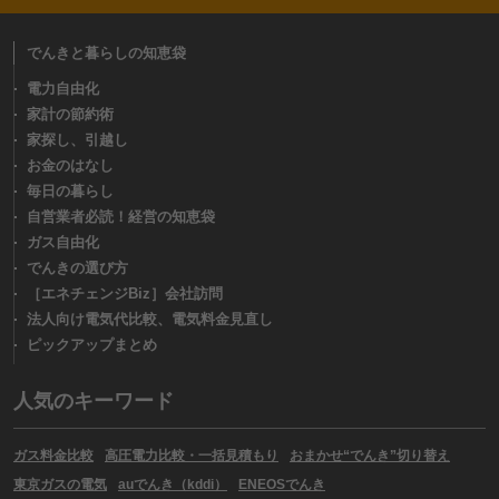
でんきと暮らしの知恵袋
電力自由化
家計の節約術
家探し、引越し
お金のはなし
毎日の暮らし
自営業者必読！経営の知恵袋
ガス自由化
でんきの選び方
［エネチェンジBiz］会社訪問
法人向け電気代比較、電気料金見直し
ピックアップまとめ
人気のキーワード
ガス料金比較
高圧電力比較・一括見積もり
おまかせ“でんき”切り替え
東京ガスの電気
auでんき（kddi）
ENEOSでんき