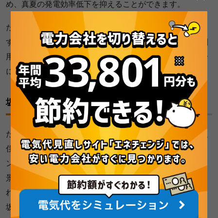
め、真夏の発電効率低下を抑えることができます。
ため池は市町村が所有し、地元の水利組合が管理していま
すが、市町村には行政財産の使用料、水利組合には水面利
用料が入ります。財政の厳しい香川県の自治体や水利組合
にとって、貴重な財源となるのです。
坂出市では景観破壊に懸念の声も
ただ、デメリットも残ります。景観を損なうと考える周辺
住民がいるのが1つです。さまざまなテーマへのオンライ
ン署名を集め、届け出るウェブサイト「チェンジ」では、
景観破壊だとして問題視するキャンペーンが立ち上げら
れ、計画反対に賛同する約2,000人の署名が2月、香川県と
坂出市に提出されました。