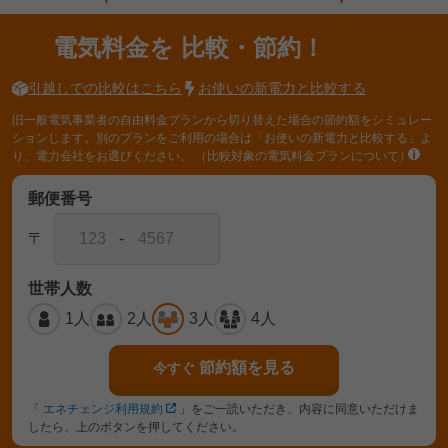
電気料金を
比較・節約！
引越しでの比較はこちら
お使いの新電力と比較する
旧一般電気事業者の自由料金プランから切り替えた場合の節約額をシミュレー
ションします。別のプランをご利用の場合は「お使いの新電力と比較する」よ
り、電力会社をお選びください。
（比較対象の電気料金プランについて）
郵便番号
〒
-
世帯人数
1人
2人
3人
4人
節約額を見る
今すぐ
「
エネチェンジ利用規約
」をご一読いただき、内容に同意いただけま
したら、上のボタンを押してください。