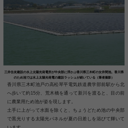
三井住友建設の水上太陽光発電所が中央部に浮かぶ香川県三木町の女井間池。香川県
のため池では水上太陽光発電の建設ラッシュが続いている（筆者撮影）
香川県三木町池戸の高松琴平電気鉄道農学部前駅から北
へ歩いて約15分、荒木橋を通って新川を渡ると、目の前
に農業用ため池が姿を現します。
土手に上がって水面を除くと、ちょうどため池の中央部
で黒光りする太陽光パネルが夏の日差しを浴びて輝いて
います。