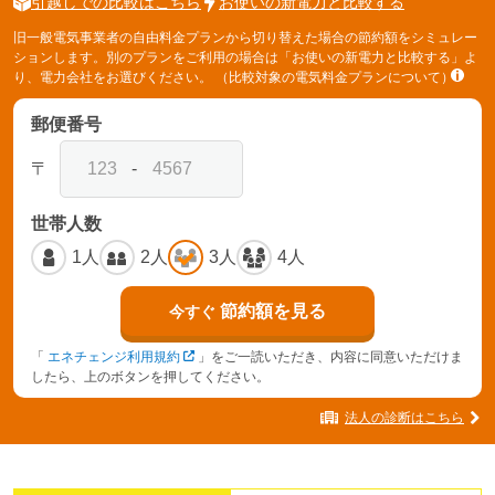
引越しでの比較はこちら
お使いの新電力と比較する
旧一般電気事業者の自由料金プランから切り替えた場合の節約額をシミュレー
ションします。別のプランをご利用の場合は「お使いの新電力と比較する」よ
り、電力会社をお選びください。
（比較対象の電気料金プランについて）
郵便番号
〒
-
世帯人数
1人
2人
3人
4人
節約額を見る
今すぐ
「
エネチェンジ利用規約
」をご一読いただき、内容に同意いただけま
したら、上のボタンを押してください。
法人の診断はこちら