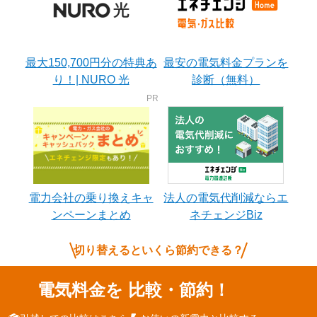
最大150,700円分の特典あ
最安の電気料金プランを
り！| NURO 光
診断（無料）
電力会社の乗り換えキャ
法人の電気代削減ならエ
ンペーンまとめ
ネチェンジBiz
切り替えるといくら節約できる？
電気料金を
比較・節約！