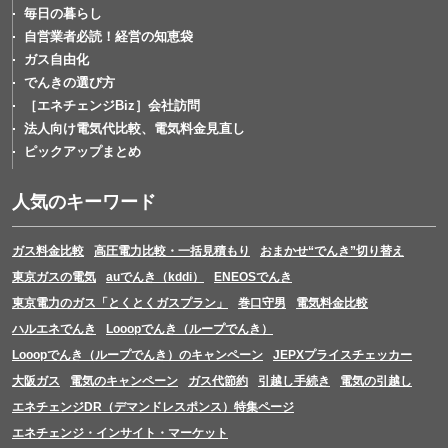
毎日の暮らし
自営業者必読！経営の知恵袋
ガス自由化
でんきの選び方
［エネチェンジBiz］会社訪問
法人向け電気代比較、電気料金見直し
ピックアップまとめ
人気のキーワード
ガス料金比較
高圧電力比較・一括見積もり
おまかせ“でんき”切り替え
東京ガスの電気
auでんき（kddi）
ENEOSでんき
東京電力のガス「とくとくガスプラン」
巻口守男
電気料金比較
ハルエネでんき
Looopでんき（ループでんき）
Looopでんき（ループでんき）のキャンペーン
JEPXプライスチェッカー
大阪ガス
電気のキャンペーン
ガス代節約
引越し手続き
電気の引越し
エネチェンジDR（デマンドレスポンス）特集ページ
エネチェンジ・インサイト・マーケット