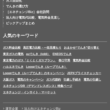
ガス自由化
でんきの選び方
［エネチェンジBiz］会社訪問
法人向け電気代比較、電気料金見直し
ピックアップまとめ
人気のキーワード
ガス料金比較
高圧電力比較・一括見積もり
おまかせ“でんき”切り替え
東京ガスの電気
auでんき（kddi）
ENEOSでんき
東京電力のガス「とくとくガスプラン」
巻口守男
電気料金比較
ハルエネでんき
Looopでんき（ループでんき）
Looopでんき（ループでんき）のキャンペーン
JEPXプライスチェッカー
大阪ガス
電気のキャンペーン
ガス代節約
引越し手続き
電気の引越し
エネチェンジDR（デマンドレスポンス）特集ページ
エネチェンジ・インサイト・マーケット
運営企業
法人向けエネチェンジBiz