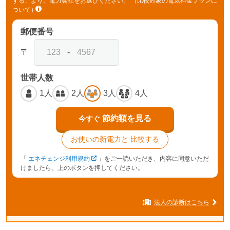
する」より、電力会社をお選びください。
（比較対象の電気料金プランに
ついて）
郵便番号
〒
-
世帯人数
1人
2人
3人
4人
節約額を見る
今すぐ
お使いの新電力と
比較する
「
エネチェンジ利用規約
」をご一読いただき、内容に同意いただ
けましたら、上のボタンを押してください。
法人の診断はこちら