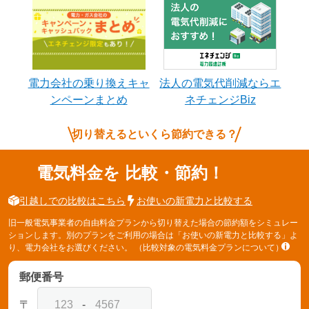
電力会社の乗り換えキャ
法人の電気代削減ならエ
ンペーンまとめ
ネチェンジBiz
切り替えるといくら節約できる？
電気料金を
比較・節約！
引越しでの比較はこちら
お使いの新電力と比較する
旧一般電気事業者の自由料金プランから切り替えた場合の節約額をシミュレー
ションします。別のプランをご利用の場合は「お使いの新電力と比較する」よ
り、電力会社をお選びください。
（比較対象の電気料金プランについて）
郵便番号
〒
-