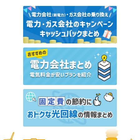
ヴェルディガスのキャンペーン・特典情報｜最大
15,000円分の特典【2026年8月】
東邦ガスのキャンペーン・特典情報｜5,000円キャッ
シュバック【2026年8月】
編集部オススメ
キャンペーン
エネアーク関東にはどんな都市ガスプランがある？特
徴や支払い方法もあわせて解説
ガス代はこうして節約できた！東京ガスからレモンガ
スへ切り替えた体験談を紹介
東京ガス
レモンガス
広島ガスってどんな会社？ガス料金プランの特徴や評