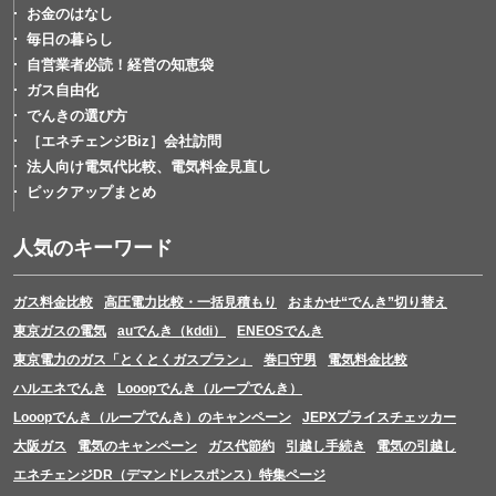
お金のはなし
毎日の暮らし
自営業者必読！経営の知恵袋
ガス自由化
でんきの選び方
［エネチェンジBiz］会社訪問
法人向け電気代比較、電気料金見直し
ピックアップまとめ
人気のキーワード
ガス料金比較
高圧電力比較・一括見積もり
おまかせ“でんき”切り替え
東京ガスの電気
auでんき（kddi）
ENEOSでんき
東京電力のガス「とくとくガスプラン」
巻口守男
電気料金比較
ハルエネでんき
Looopでんき（ループでんき）
Looopでんき（ループでんき）のキャンペーン
JEPXプライスチェッカー
大阪ガス
電気のキャンペーン
ガス代節約
引越し手続き
電気の引越し
エネチェンジDR（デマンドレスポンス）特集ページ