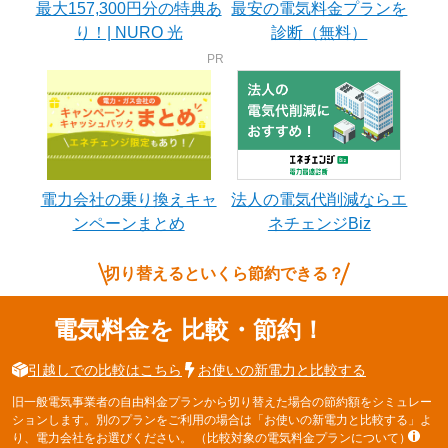
最大157,300円分の特典あ
最安の電気料金プランを
り！| NURO 光
診断（無料）
電力会社の乗り換えキャ
法人の電気代削減ならエ
ンペーンまとめ
ネチェンジBiz
切り替えるといくら節約できる？
電気料金を
比較・節約！
引越しでの比較はこちら
お使いの新電力と比較する
旧一般電気事業者の自由料金プランから切り替えた場合の節約額をシミュレー
ションします。別のプランをご利用の場合は「お使いの新電力と比較する」よ
り、電力会社をお選びください。
（比較対象の電気料金プランについて）