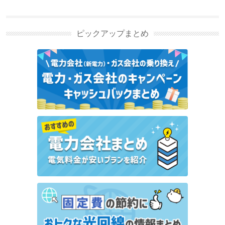
ガス自由化とは？仕組みやガ
ス会社の選び方を解説の新着
記事
ピックアップまとめ
ヴェルディガスのキャンペーン・特典情報｜最大
15,000円分の特典【2026年8月】
東邦ガスのキャンペーン・特典情報｜5,000円キャッ
シュバック【2026年8月】
編集部オススメ
キャンペーン
エネアーク関東にはどんな都市ガスプランがある？特
徴や支払い方法もあわせて解説
ガス代はこうして節約できた！東京ガスからレモンガ
スへ切り替えた体験談を紹介