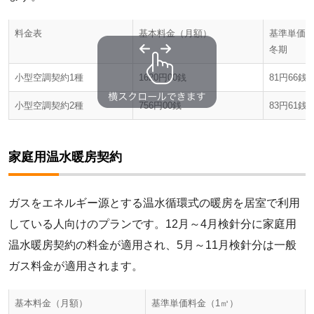
料金表
基本料金（月額）
基準単価料
冬期
小型空調契約1種
1620円00銭
81円66銭
小型空調契約2種
756円00銭
83円61銭
家庭用温水暖房契約
ガスをエネルギー源とする温水循環式の暖房を居室で利用
している人向けのプランです。12月～4月検針分に家庭用
温水暖房契約の料金が適用され、5月～11月検針分は一般
ガス料金が適用されます。
基本料金（月額）
基準単価料金（1㎥）