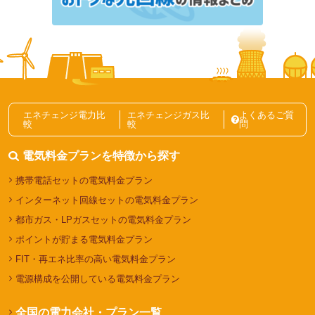
東京ガス
レモンガス
広島ガスってどんな会社？ガス料金プランの特徴や評
判を紹介
ガス会社
ガス料金プラン
エネチェンジ電力比
エネチェンジガス比
よくあるご質
較
較
問
ガス自由化とは？仕組みやガス会社の選び方を解説記事一覧
電気料金プランを特徴から探す
携帯電話セットの電気料金プラン
インターネット回線セットの電気料金プラン
都市ガス・LPガスセットの電気料金プラン
ポイントが貯まる電気料金プラン
FIT・再エネ比率の高い電気料金プラン
電源構成を公開している電気料金プラン
全国の電力会社・プラン一覧