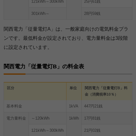
121kWh～300kWh
25円61銭
301kWh～
28円59銭
関西電力「従量電灯A」は、一般家庭向けの電気料金プラ
ンです。最低料金が設定されており、電力量料金は3段階
に設定されています。
関西電力「従量電灯B」の料金表
区分
単位
関西電力「従量電灯B」料
金（消費税率10％）
基本料金
1kVA
447円21銭
電力量料金
～120kWh
1kWh
17円81銭
121kWh～300kWh
21円02銭