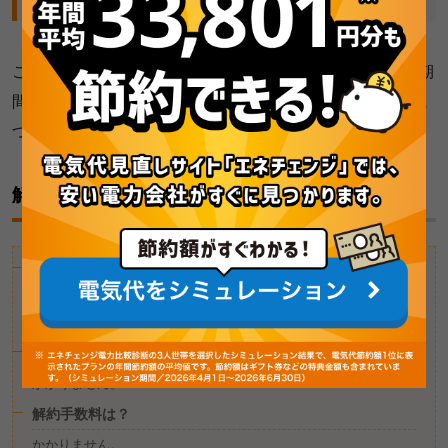
ここでは、関西電力「従量電灯A」「従量電灯B」の契約期
間や請求書の確認方法、解約違約金の有無など契約内容に
ついてご紹介します。
解約違約金・解約手数料などについて
契約期間は？
需給契約が成立した日から、料金適用開始の日が属する年度の末
日まで（以降、1年ごとに自動更新）となっています。
契約手数料は？
かかりません。
解約手数料は？
かかりません。