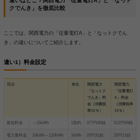
違いはどこ？関西電力「従量電灯A」と「なっト
クでんき」を徹底比較
ここでは、関西電力の「従量電灯A」と「なっトクでん
き」の違いについてご紹介します。
違い1）料金設定
区分
単位
関西電力
関西電力
「なっトク
「従量電灯
でんき」料
A」料金
金（消費税
（消費税率
率10％）
10％）
最低料金
～15kWh
1契約
377円40銭
522円58銭
電力量料金
16kWh～120kWh
1kWh
20円31銭
20円21銭