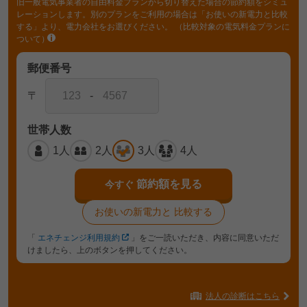
旧一般電気事業者の自由料金プランから切り替えた場合の節約額をシミュ
レーションします。別のプランをご利用の場合は「お使いの新電力と比較
する」より、電力会社をお選びください。
（比較対象の電気料金プランに
ついて）
郵便番号
〒
-
世帯人数
1人
2人
3人
4人
節約額を見る
今すぐ
お使いの新電力と
比較する
「
エネチェンジ利用規約
」をご一読いただき、内容に同意いただ
けましたら、上のボタンを押してください。
法人の診断はこちら