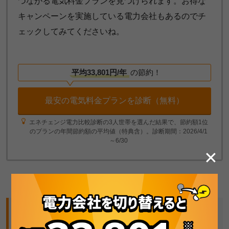
つながる電気料金プランを見つけられます。お得な
キャンペーンを実施している電力会社もあるのでチ
ェックしてみてくださいね。
平均33,801円/年
の節約！
最安の電気料金プランを診断（無料）
エネチェンジ電力比較診断の3人世帯を選んだ結果で、節約額1位
のプランの年間節約額の平均値（特典含）。診断期間：2026/4/1
～6/30
✕
関西電力「従量電灯A」「従量電灯B」の契約内
容