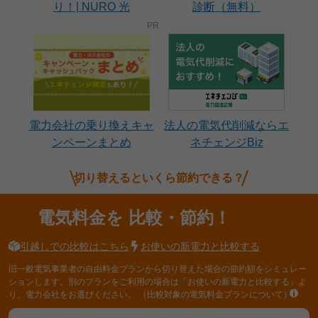
り！| NURO 光
診断（無料）
電力会社の乗り換えキャ
法人の電気代削減ならエ
ンペーンまとめ
ネチェンジBiz
切り替えるといくら節約できる？
電気料金を
比較・節約！
引越しでの比較はこちら
お使いの新電力と比較する
旧一般電気事業者の自由料金プランから切り替えた場合の節約額をシミュレー
ションします。別のプランをご利用の場合は「お使いの新電力と比較する」よ
り、電力会社をお選びください。
（比較対象の電気料金プランについて）