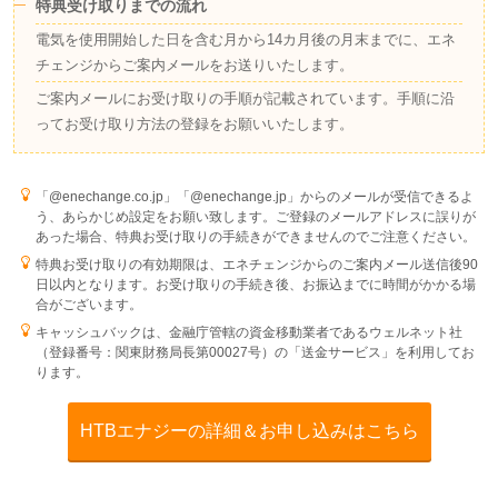
特典受け取りまでの流れ
電気を使用開始した日を含む月から14カ月後の月末までに、エネ
チェンジからご案内メールをお送りいたします。
ご案内メールにお受け取りの手順が記載されています。手順に沿
ってお受け取り方法の登録をお願いいたします。
「@enechange.co.jp」「@enechange.jp」からのメールが受信できるよ
う、あらかじめ設定をお願い致します。ご登録のメールアドレスに誤りが
あった場合、特典お受け取りの手続きができませんのでご注意ください。
特典お受け取りの有効期限は、エネチェンジからのご案内メール送信後90
日以内となります。お受け取りの手続き後、お振込までに時間がかかる場
合がございます。
キャッシュバックは、金融庁管轄の資金移動業者であるウェルネット社
（登録番号：関東財務局長第00027号）の「送金サービス」を利用してお
ります。
HTBエナジーの詳細＆お申し込みはこちら