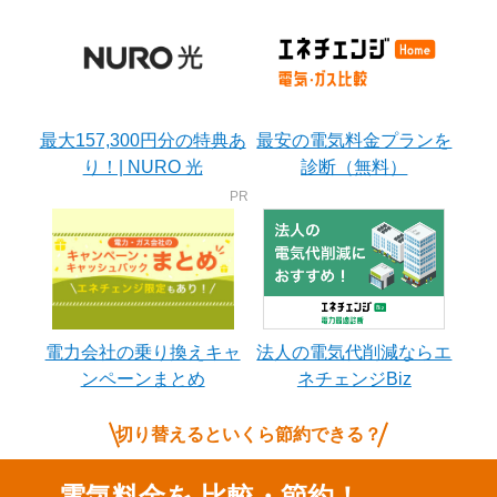
最大157,300円分の特典あ
最安の電気料金プランを
り！| NURO 光
診断（無料）
電力会社の乗り換えキャ
法人の電気代削減ならエ
ンペーンまとめ
ネチェンジBiz
切り替えるといくら節約できる？
電気料金を
比較・節約！