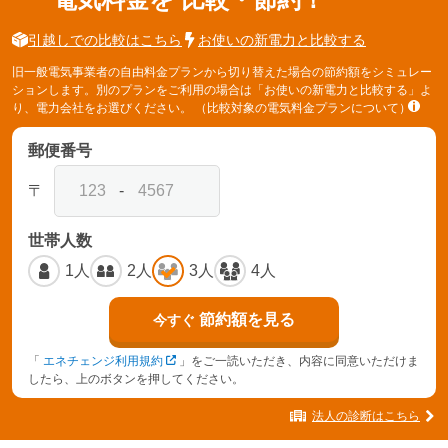
引越しでの比較はこちら
お使いの新電力と比較する
旧一般電気事業者の自由料金プランから切り替えた場合の節約額をシミュレー
ションします。別のプランをご利用の場合は「お使いの新電力と比較する」よ
り、電力会社をお選びください。
（比較対象の電気料金プランについて）
郵便番号
〒
-
世帯人数
1人
2人
3人
4人
節約額を見る
今すぐ
「
エネチェンジ利用規約
」をご一読いただき、内容に同意いただけま
したら、上のボタンを押してください。
法人の診断はこちら