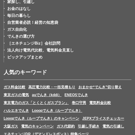
家探し、引越し
お金のはなし
毎日の暮らし
自営業者必読！経営の知恵袋
ガス自由化
でんきの選び方
［エネチェンジBiz］会社訪問
法人向け電気代比較、電気料金見直し
ピックアップまとめ
人気のキーワード
ガス料金比較
高圧電力比較・一括見積もり
おまかせ“でんき”切り替え
東京ガスの電気
auでんき（kddi）
ENEOSでんき
東京電力のガス「とくとくガスプラン」
巻口守男
電気料金比較
ハルエネでんき
Looopでんき（ループでんき）
Looopでんき（ループでんき）のキャンペーン
JEPXプライスチェッカー
大阪ガス
電気のキャンペーン
ガス代節約
引越し手続き
電気の引越し
エネチェンジDR（デマンドレスポンス）特集ページ