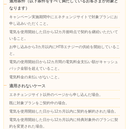
適用条件（以下条件をすべて満たしているお客さまが対象と
なります）
キャンペーン実施期間中にエネチェンジサイトで対象プランにお
申し込みいただくこと。
電気を使用開始した日から12カ月後時点で契約を継続いただいて
いること。
お申し込みから3カ月以内にHTBエナジーの供給を開始しているこ
と。
電気の使用開始日から12カ月間の電気料金支払い額がキャッシュ
バック金額を超えていること。
電気料金の未払いがないこと。
適用されないケース
エネチェンジサイト以外のページから申し込んだ場合。
既に対象プランをご契約中の場合。
電気を使用開始した日から12カ月以内に契約を解約された場合。
電気を使用開始した日から12カ月以内に特典対象外のプランに契
約を変更された場合。