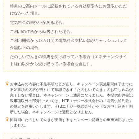
特典のご案内メールに記載されている有効期限内にお受取いただ
けなかった場合。
電気料金の未払いがある場合。
ご利用の住所から転居された場合。
ご利用開始から12カ月間の電気料金支払い額がキャッシュバック
金額以下の場合。
たのしいでんきの特典を受け取っている場合（エネチェンジサイ
ト経由以外から受け取っている場合も含む）。
お申込みの内容に不足事項などがあり、キャンペーン実施期間終了までに
不足事項の内容が当社にて確認できず「たのしいでんき」のお申し込みが
完了しない場合は、本キャンペーンは適用になりません。本提供条件書記
載事項以外の部分については、HTBエナジー株式会社の「電気供給約款」
の規定を適用いたします。HTBエナジー株式会社が不正なお申し込みと判
断した場合、本キャンペーンは適用となりません。
同時期にたのしいでんきが実施するキャンペーン特典との重複適用はいた
しません。