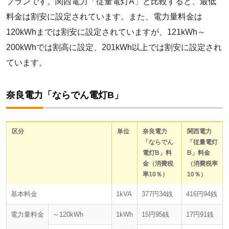
プランです。関西電力「従量電灯A」と比較すると、最低
料金は割安に設定されています。また、電力量料金は
120kWhまでは割安に設定されていますが、121kWh～
200kWhでは割高に設定、201kWh以上では割安に設定され
ています。
奈良電力「ならでん電灯B」
区分
単位
奈良電力
関西電力
「ならでん
「従量電灯
電灯B」料
B」料金
金（消費税
（消費税率
率10％）
10％）
基本料金
1kVA
377円34銭
416円94銭
電力量料金
～120kWh
1kWh
15円95銭
17円91銭