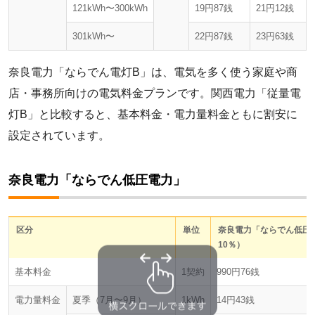
121kWh〜300kWh
19円87銭
21円12銭
301kWh〜
22円87銭
23円63銭
奈良電力「ならでん電灯B」は、電気を多く使う家庭や商
店・事務所向けの電気料金プランです。関西電力「従量電
灯B」と比較すると、基本料金・電力量料金ともに割安に
設定されています。
奈良電力「ならでん低圧電力」
区分
単位
奈良電力「ならでん低圧
10％）
基本料金
1契約
990円76銭
電力量料金
夏季（7月〜9月）
1kWh
14円43銭