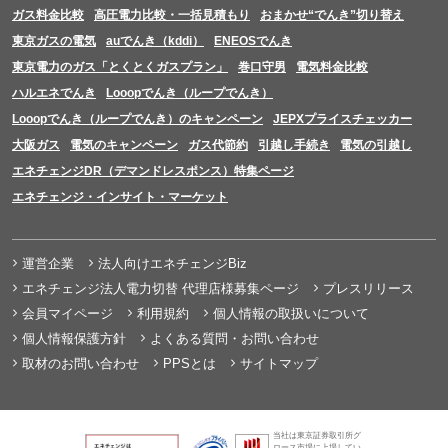
ガス料金比較
高圧電力比較・一括見積もり
おまかせ“でんき”切り替え
東京ガスの電気
auでんき（kddi）
ENEOSでんき
東京電力のガス「とくとくガスプラン」
巻口守男
電気料金比較
ハルエネでんき
Looopでんき（ループでんき）
Looopでんき（ループでんき）のキャンペーン
JEPXプライスチェッカー
大阪ガス
電気のキャンペーン
ガス代節約
引越し手続き
電気の引越し
エネチェンジDR（デマンドレスポンス）特集ページ
エネチェンジ・インサイト・マーケット
運営企業
法人向けエネチェンジBiz
エネチェンジ法人電力切替 代理店様募集ページ
プレスリリース
会員マイページ
利用規約
個人情報の取扱いについて
個人情報保護方針
よくある質問・お問い合わせ
取材のお問い合わせ
PPSとは
サイトマップ
当社は東京証券取引所グ
ロース市場に上場してい