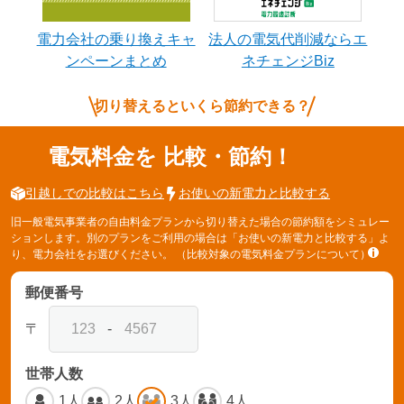
電力会社の乗り換えキャ
法人の電気代削減ならエ
ンペーンまとめ
ネチェンジBiz
切り替えるといくら節約できる？
電気料金を
比較・節約！
引越しでの比較はこちら
お使いの新電力と比較する
旧一般電気事業者の自由料金プランから切り替えた場合の節約額をシミュレー
ションします。別のプランをご利用の場合は「お使いの新電力と比較する」よ
り、電力会社をお選びください。
（比較対象の電気料金プランについて）
郵便番号
〒
-
世帯人数
1人
2人
3人
4人