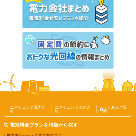
オクトパスエナジーとENEOSでんきを比較！電気料
金やプランの違いは？
楽天でんきの「オール電化プラン」は高い？デメリッ
トは？
ベルメゾンでんきの電気料金は高い？メリット・デメ
リットや解約金の有無を解説
電力会社・電気料金プランの選び方記事一覧
エネチェンジ電力比
エネチェンジガス比
よくあるご質
較
較
問
電気料金プランを特徴から探す
携帯電話セットの電気料金プラン