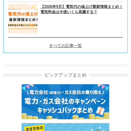
【2026年9月】電気代の値上げ最新情報まとめ！
電気料金は今後いくら高騰する？
すべての記事一覧
電力会社・電気料金プランの
選び方の新着記事
ピックアップまとめ
GMOのとくとくBBでんき・とくとくBBガスを解
説！メリットやデメリットも
PR
ポイ活アプリ「でんきWALK」とは？歩くだけで本当
に電気代が安くなるか解説