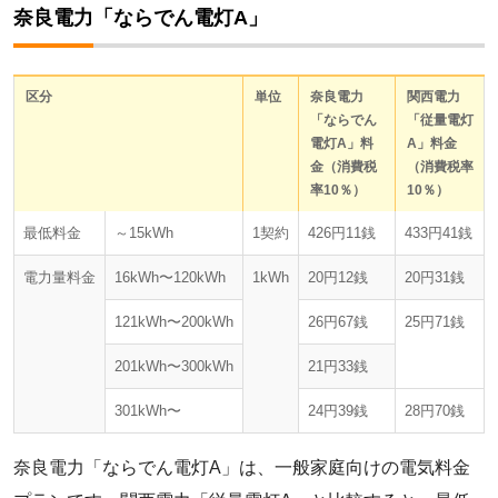
奈良電力「ならでん電灯A」
区分
単位
奈良電力
関西電力
「ならでん
「従量電灯
電灯A」料
A」料金
金（消費税
（消費税率
率10％）
10％）
最低料金
～15kWh
1契約
426円11銭
433円41銭
電力量料金
16kWh〜120kWh
1kWh
20円12銭
20円31銭
121kWh〜200kWh
26円67銭
25円71銭
201kWh〜300kWh
21円33銭
301kWh〜
24円39銭
28円70銭
奈良電力「ならでん電灯A」は、一般家庭向けの電気料金