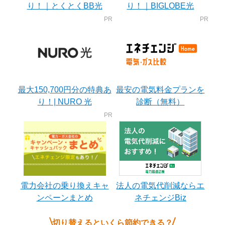
り！｜とくとくBB光
り！｜BIGLOBE光
最大150,700円分の特典あ
最安の電気料金プランを
り！| NURO 光
診断（無料）
電力会社の乗り換えキャ
法人の電気代削減ならエ
ンペーンまとめ
ネチェンジBiz
切り替えるといくら節約できる？