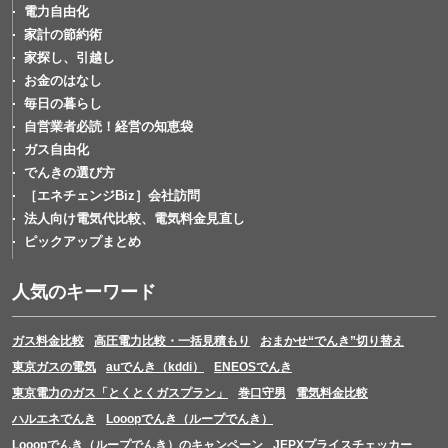
電力自由化
家計の節約術
家探し、引越し
お金のはなし
毎日の暮らし
自営業者必読！経営の知恵袋
ガス自由化
でんきの選び方
［エネチェンジBiz］会社訪問
法人向け電気代比較、電気料金見直し
ピックアップまとめ
人気のキーワード
ガス料金比較
高圧電力比較・一括見積もり
おまかせ“でんき”切り替え
東京ガスの電気
auでんき（kddi）
ENEOSでんき
東京電力のガス「とくとくガスプラン」
巻口守男
電気料金比較
ハルエネでんき
Looopでんき（ループでんき）
Looopでんき（ループでんき）のキャンペーン
JEPXプライスチェッカー