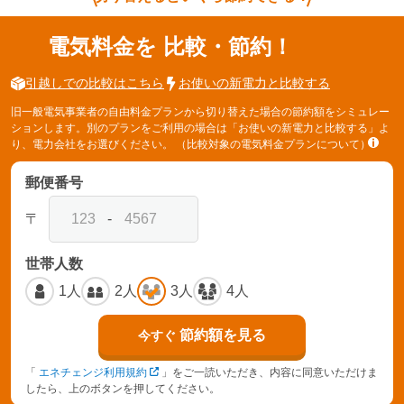
電気料金を
比較・節約！
引越しでの比較はこちら
お使いの新電力と比較する
旧一般電気事業者の自由料金プランから切り替えた場合の節約額をシミュレー
ションします。別のプランをご利用の場合は「お使いの新電力と比較する」よ
り、電力会社をお選びください。
（比較対象の電気料金プランについて）
郵便番号
〒
-
世帯人数
1人
2人
3人
4人
節約額を見る
今すぐ
「
エネチェンジ利用規約
」をご一読いただき、内容に同意いただけま
したら、上のボタンを押してください。