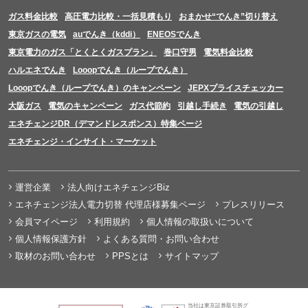
ガス料金比較
高圧電力比較・一括見積もり
おまかせ“でんき”切り替え
東京ガスの電気
auでんき（kddi）
ENEOSでんき
東京電力のガス「とくとくガスプラン」
巻口守男
電気料金比較
ハルエネでんき
Looopでんき（ループでんき）
Looopでんき（ループでんき）のキャンペーン
JEPXプライスチェッカー
大阪ガス
電気のキャンペーン
ガス代節約
引越し手続き
電気の引越し
エネチェンジDR（デマンドレスポンス）特集ページ
エネチェンジ・インサイト・マーケット
運営企業
法人向けエネチェンジBiz
エネチェンジ法人電力切替 代理店様募集ページ
プレスリリース
会員マイページ
利用規約
個人情報の取扱いについて
個人情報保護方針
よくある質問・お問い合わせ
取材のお問い合わせ
PPSとは
サイトマップ
当社は東京証券取引所グ