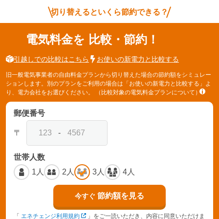
切り替えるといくら節約できる？
電気料金を
比較・節約！
引越しでの比較はこちら
お使いの新電力と比較する
旧一般電気事業者の自由料金プランから切り替えた場合の節約額をシミュレー
ションします。別のプランをご利用の場合は「お使いの新電力と比較する」よ
り、電力会社をお選びください。
（比較対象の電気料金プランについて）
郵便番号
〒
-
世帯人数
1人
2人
3人
4人
節約額を見る
今すぐ
「
エネチェンジ利用規約
」をご一読いただき、内容に同意いただけま