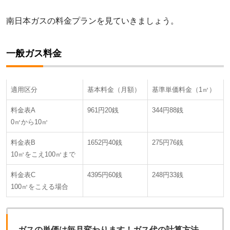
南日本ガスの料金プランを見ていきましょう。
一般ガス料金
適用区分
基本料金（月額）
基準単価料金（1㎥）
料金表A
961円20銭
344円88銭
0㎥から10㎥
料金表B
1652円40銭
275円76銭
10㎥をこえ100㎥まで
料金表C
4395円60銭
248円33銭
100㎥をこえる場合
ガスの単価は毎月変わります！ガス代の計算方法