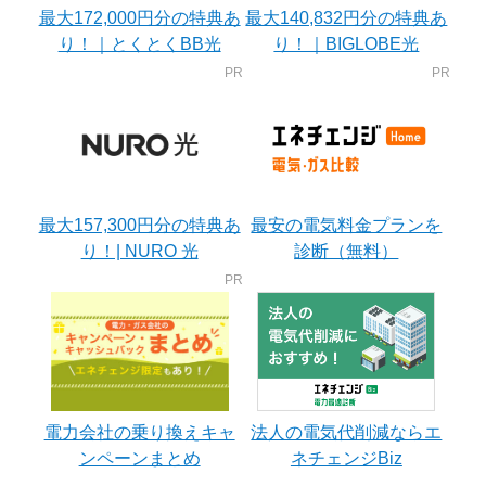
最大172,000円分の特典あ
最大140,832円分の特典あ
り！｜とくとくBB光
り！｜BIGLOBE光
最大157,300円分の特典あ
最安の電気料金プランを
り！| NURO 光
診断（無料）
電力会社の乗り換えキャ
法人の電気代削減ならエ
ンペーンまとめ
ネチェンジBiz