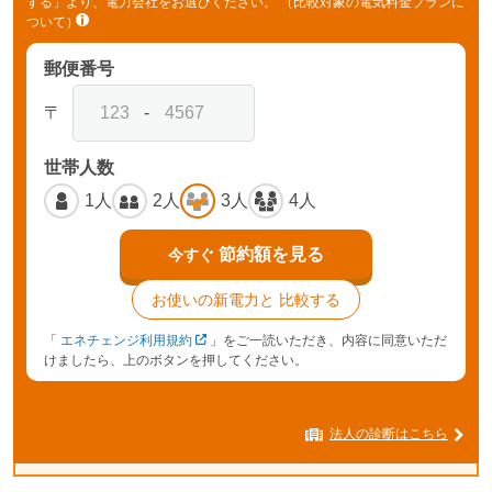
する」より、電力会社をお選びください。
（比較対象の電気料金プランに
ついて）
郵便番号
〒
-
世帯人数
1人
2人
3人
4人
節約額を見る
今すぐ
お使いの新電力と
比較する
「
エネチェンジ利用規約
」をご一読いただき、内容に同意いただ
けましたら、上のボタンを押してください。
法人の診断はこちら