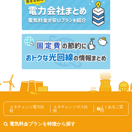
編集部オススメ
キャンペーン
エネアーク関東にはどんな都市ガスプランがある？特
徴や支払い方法もあわせて解説
ガス代はこうして節約できた！東京ガスからレモンガ
スへ切り替えた体験談を紹介
東京ガス
レモンガス
広島ガスってどんな会社？ガス料金プランの特徴や評
判を紹介
ガス会社
ガス料金プラン
エネチェンジ電力比
エネチェンジガス比
よくあるご質
較
較
問
ガス自由化とは？仕組みやガス会社の選び方を解説記事一覧
電気料金プランを特徴から探す