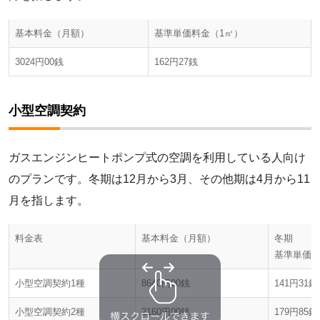
基本料金（月額）
基準単価料金（1㎥）
3024円00銭
162円27銭
小型空調契約
ガスエンジンヒートポンプ式の空調を利用している人向け
のプランです。冬期は12月から3月、その他期は4月から11
月を指します。
料金表
基本料金（月額）
冬期
基準単価料
小型空調契約1種
8640円00銭
141円31銭
小型空調契約2種
2160円00銭
179円85銭