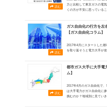
力と比較して東京ガスの電気
読む
くの方が不安に思っているこ
ガス自由化の行方を左
【ガス自由化コラム】
2017年4月にスタートした
を取り返そうと電力大手が攻
読む
都市ガス大手に大手電
ム】
2017年4月のガス自由化
は大手電力がガス自由化に参
読む
挑むのか？地域別に見ていき