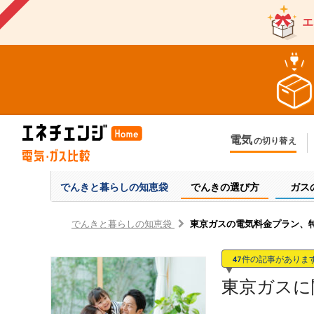
エ
電気
の切り替え
今のお住まいでの切り替え
今
引越しで新しく申し込み
引
でんきと暮らしの
知恵袋
でんきの選び方
ガス
でんきと暮らしの知恵袋
東京ガスの電気料金プラン、
47
件の記事がありま
東京ガスに