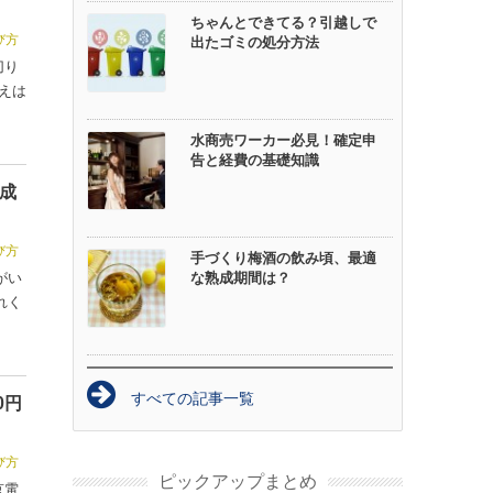
ちゃんとできてる？引越しで
び方
出たゴミの処分方法
切り
えは
水商売ワーカー必見！確定申
告と経費の基礎知識
成
び方
手づくり梅酒の飲み頃、最適
がい
な熟成期間は？
れく
すべての記事一覧
0円
び方
ピックアップまとめ
京電