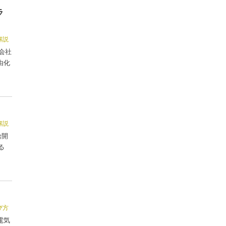
ラ
解説
会社
由化
解説
給開
る
び方
電気