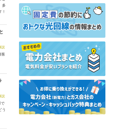
、多
す！
と
解説
顧客
ラ
解説
部で
どう