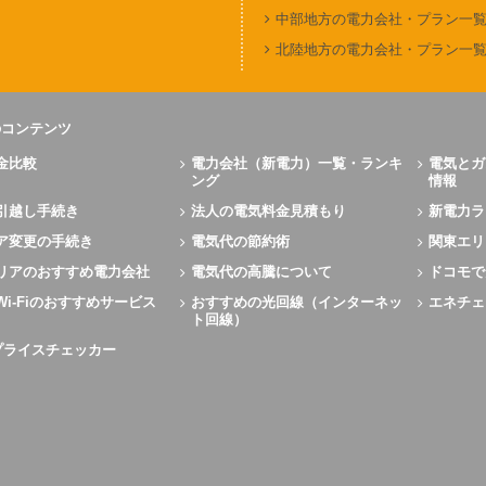
中部地方の電力会社・プラン一
北陸地方の電力会社・プラン一
のコンテンツ
金比較
電力会社（新電力）一覧・ランキ
電気とガ
ング
情報
引越し手続き
法人の電気料金見積もり
新電力ラ
ア変更の手続き
電気代の節約術
関東エリ
リアのおすすめ電力会社
電気代の高騰について
ドコモで
Wi-Fiのおすすめサービス
おすすめの光回線（インターネッ
エネチェ
ト回線）
Xプライスチェッカー