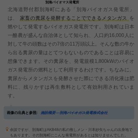
別海バイオマス発電所
北海道野付郡別海町にある「別海バイオガス発電所」
は、
家畜の糞尿を発酵することでできるメタンガス
を
燃やして発電するバイオガス発電所です。別海町は日本
一酪農が盛んな自治体として知られ、人口約16,000人に
対して牛の頭数はその7倍の11万頭以上。そんな数の牛か
ら出る糞尿の量はとてつもないものであることは容易に
想像できます。その糞尿を、発電規模1,800kWのバイオ
ガス発電所の燃料として利用するわけです。ちなみに、
糞尿からメタンガスを発酵させた際にできる消化液は肥
料に、残りかすは再生敷料として有効利用されていま
す。
画像の出典と参照:
施設概要 – 別海バイオガス発電株式会社
余談ですが、別海町はAKB48の私の推しメン・川本紗矢ちゃんの出身地で
もあります。その別海町にこんな発電所があるとは知りませんでした。