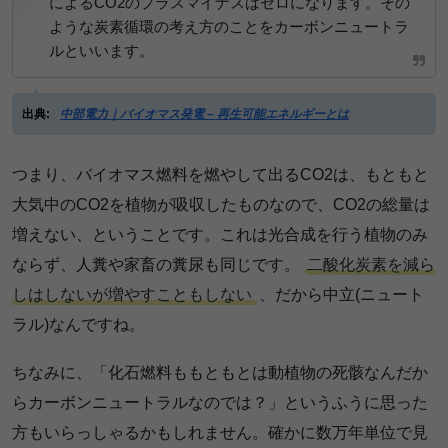
によるCO2のプラスマイナスはゼロになります。その
ような炭素循環の考え方のことをカーボンニュートラ
ルといいます。
出典:
中部電力｜バイオマス発電 – 再生可能エネルギーとは
つまり、バイオマス燃料を燃やして出るCO2は、もともと
大気中のCO2を植物が吸収したものなので、CO2の総量は
増えない、ということです。これは光合成を行う植物のみ
ならず、人糞や家畜の糞尿も同じです。
二酸化炭素を減ら
しはしないが増やすこともしない
、だから中立(ニュート
ラル)なんですね。
ちなみに、「化石燃料ももともとは動植物の死骸なんだか
らカーボンニュートラルなのでは？」というふうに思った
方もいらっしゃるかもしれません。確かに数万年単位で見