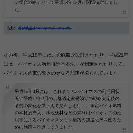
ン総合戦略」として平成14年12月に閣議決定しまし
た。
出典:
農林水産省/バイオマス・ニッポン
その後、平成18年にはこの戦略が改訂されたり、平成21年
には「バイオマス活用推進基本法」が制定されたりして、
バイオマス発電の導入の更なる加速が図られています。
平成18年3月には、これまでのバイオマスの利活用状
況や平成17年2月の京都議定書発効等の戦略策定後の
情勢の変化を踏まえて見直しを行い、国産バイオ燃料
の本格的導入、林地残材などの未利用バイオマスの活
用等によるバイオマスタウン構築の加速化等を図るた
めの施策を推進してきました。