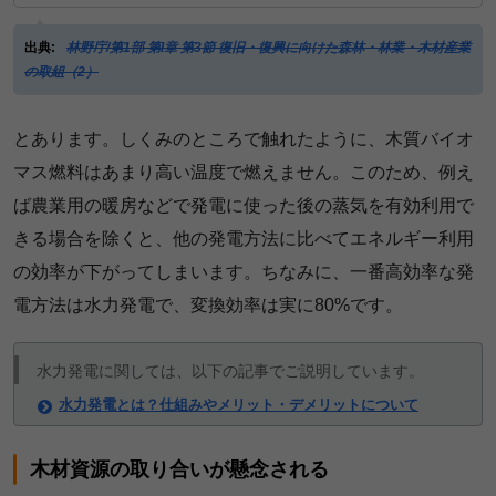
出典:
林野庁/第1部 第I章 第3節 復旧・復興に向けた森林・林業・木材産業
の取組（2）
とあります。しくみのところで触れたように、木質バイオ
マス燃料はあまり高い温度で燃えません。このため、例え
ば農業用の暖房などで発電に使った後の蒸気を有効利用で
きる場合を除くと、他の発電方法に比べてエネルギー利用
の効率が下がってしまいます。ちなみに、一番高効率な発
電方法は水力発電で、変換効率は実に80%です。
水力発電に関しては、以下の記事でご説明しています。
水力発電とは？仕組みやメリット・デメリットについて
木材資源の取り合いが懸念される