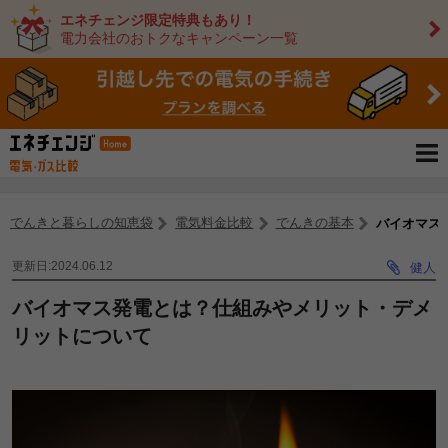
エネチェンジ限定特典もあり！
電力会社のおトクなキャンペーン一覧
でんきと暮らしの知恵袋
電気料金比較
でんきの基本
バイオマス
更新日:2024.06.12
健人
バイオマス発電とは？仕組みやメリット・デメ
リットについて