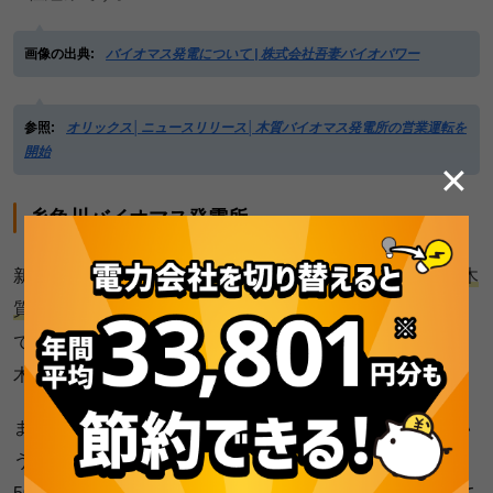
画像の出典:
バイオマス発電について | 株式会社吾妻バイオパワー
参照:
オリックス│ニュースリリース│木質バイオマス発電所の営業運転を
開始
✕
糸魚川バイオマス発電所
新潟県糸魚川市にある「糸魚川バイオマス発電所」は、
木
質チップと石炭の混合燃料
で発電するバイオマス発電所
で、同じ敷地内で隣接する明星セメントの糸魚川工場から
木質燃料を調達して使用しています。
また、発電で発生する灰はセメントの原料に利用するとい
う具合に、サイクルが確立しています。発電規模は