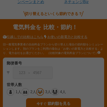
ンペーンまとめ
ネチェンジBiz
切り替えるといくら節約できる？
電気料金を
比較・節約！
引越しでの比較はこちら
お使いの新電力と比較する
旧一般電気事業者の自由料金プランから切り替えた場合の節約額をシミュレー
ションします。別のプランをご利用の場合は「お使いの新電力と比較する」よ
り、電力会社をお選びください。
（比較対象の電気料金プランについて）
郵便番号
〒
-
世帯人数
1人
2人
3人
4人
節約額を見る
今すぐ