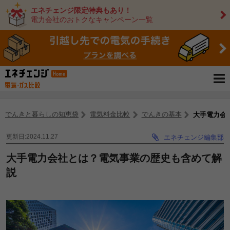
エネチェンジ限定特典もあり！
電力会社のおトクなキャンペーン一覧
でんきと暮らしの知恵袋
電気料金比較
でんきの基本
大手電力会
更新日:2024.11.27
エネチェンジ編集部
大手電力会社とは？電気事業の歴史も含めて解
説