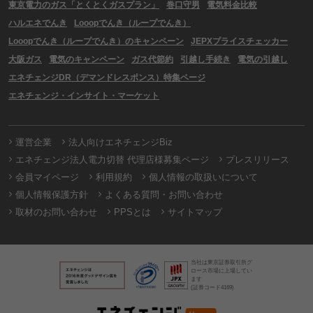
東京電力のガス「とくとくガスプラン」
巻口守男
電気料金比較
ハルエネでんき
Looopでんき（ループでんき）
Looopでんき（ループでんき）のキャンペーン
JEPXプライスチェッカー
大阪ガス
電気のキャンペーン
ガス代節約
引越し手続き
電気の引越し
エネチェンジDR（デマンドレスポンス）特集ページ
エネチェンジ・インサイト・マーケット
運営企業
法人向けエネチェンジBiz
エネチェンジ法人電力切替 代理店様募集ページ
プレスリリース
会員マイページ
利用規約
個人情報の取扱いについて
個人情報保護方針
よくある質問・お問い合わせ
取材のお問い合わせ
PPSとは
サイトマップ
当社は東京証券取引所グ
ロース市場に上場してい
ます
(証券コード4169)