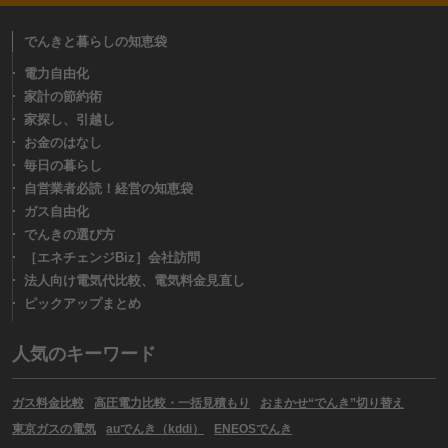
でんきと暮らしの知恵袋
電力自由化
家計の節約術
家探し、引越し
お金のはなし
毎日の暮らし
自営業者必読！経営の知恵袋
ガス自由化
でんきの選び方
［エネチェンジBiz］会社訪問
法人向け電気代比較、電気料金見直し
ピックアップまとめ
人気のキーワード
ガス料金比較
高圧電力比較・一括見積もり
おまかせ“でんき”切り替え
東京ガスの電気
auでんき（kddi）
ENEOSでんき