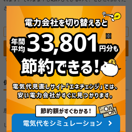
さい。
平均33,801円/年
の節約！
最安の電気料金プランを診断（無料）
エネチェンジ電力比較診断の3人世帯を選んだ結果で、節約額1位のプラン
の年間節約額の平均値（特典含）。診断期間：2026/4/1～6/30
供給される電気は大手電力会社も新電力も同じ
「電力自由化で停電するリスクは増えないの？」と不安に
思う方もいるかもしれません。
しかし、
供給される電気は大手電力会社も新電力も同じ