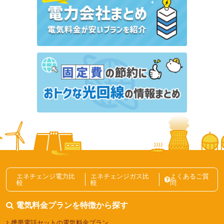
高圧電力
法人
法人の電気代削減事例
予想を上回る年間電気代1,700万円を削減予定！安心
して電力会社の切り替えができました【工場・電気代
削減事例】
高圧電力
法人
法人の電気代削減事例
製造業・工場の電気代を削減する方法とは？節電アイ
デアも紹介
高圧電力
法人
【無料診断】高圧電力の比較・一括見積もり。新電力
比較で電気代を削減しませんか？
エネチェンジ電力比
エネチェンジガス比
よくあるご質
較
較
問
高圧電力
法人
電気料金プランを特徴から探す
法人･高圧電力の電気代削減事例記事一覧
携帯電話セットの電気料金プラン