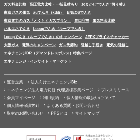
ガス料金比較
高圧電力比較・一括見積もり
おまかせ“でんき”切り替え
東京ガスの電気
auでんき（kddi）
ENEOSでんき
東京電力のガス「とくとくガスプラン」
巻口守男
電気料金比較
ハルエネでんき
Looopでんき（ループでんき）
Looopでんき（ループでんき）のキャンペーン
JEPXプライスチェッカー
大阪ガス
電気のキャンペーン
ガス代節約
引越し手続き
電気の引越し
エネチェンジDR（デマンドレスポンス）特集ページ
エネチェンジ・インサイト・マーケット
運営企業
法人向けエネチェンジBiz
エネチェンジ法人電力切替 代理店様募集ページ
プレスリリース
会員マイページ
利用規約
個人情報の取扱いについて
個人情報保護方針
よくある質問・お問い合わせ
取材のお問い合わせ
PPSとは
サイトマップ
当社は東京証券取引所グ
ロース市場に上場してい