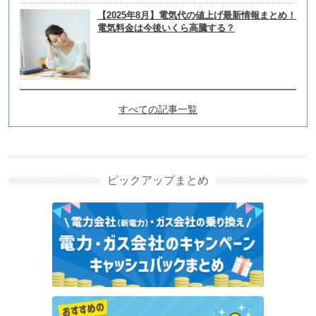
【2025年8月】電気代の値上げ最新情報まとめ！
電気料金は今後いくら高騰する？
すべての記事一覧
法人･高圧電力の電気代削減事
例の新着記事
ピックアップまとめ
二度目の電力会社切り替えで3拠点の電気代約250万
円を削減！定期的な見直しも効果的です◎【オフィス
ビルの電気代削減】
高圧電力
法人
法人の電気代削減事例
細かく丁寧な説明で不安を払しょくできました。ビー
ル醸造所の電気代を年間230万円削減予定！【製造工
場・電気代削減事例】