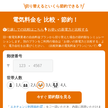
切り替えるといくら節約できる？
電気料金を
比較・節約！
引越しでの比較はこちら
お使いの新電力と比較する
旧一般電気事業者の自由料金プランから切り替えた場合の節約額をシミュレー
ションします。別のプランをご利用の場合は「お使いの新電力と比較する」よ
り、電力会社をお選びください。
（比較対象の電気料金プランについて）
郵便番号
〒
-
世帯人数
1人
2人
3人
4人
節約額を見る
今すぐ
「
エネチェンジ利用規約
」をご一読いただき、内容に同意いただけま