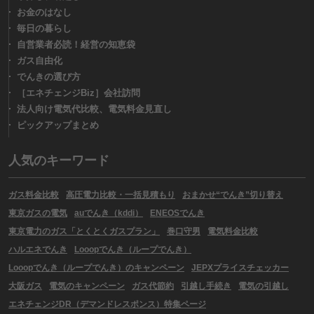
お金のはなし
毎日の暮らし
自営業者必読！経営の知恵袋
ガス自由化
でんきの選び方
［エネチェンジBiz］会社訪問
法人向け電気代比較、電気料金見直し
ピックアップまとめ
人気のキーワード
ガス料金比較
高圧電力比較・一括見積もり
おまかせ“でんき”切り替え
東京ガスの電気
auでんき（kddi）
ENEOSでんき
東京電力のガス「とくとくガスプラン」
巻口守男
電気料金比較
ハルエネでんき
Looopでんき（ループでんき）
Looopでんき（ループでんき）のキャンペーン
JEPXプライスチェッカー
大阪ガス
電気のキャンペーン
ガス代節約
引越し手続き
電気の引越し
エネチェンジDR（デマンドレスポンス）特集ページ