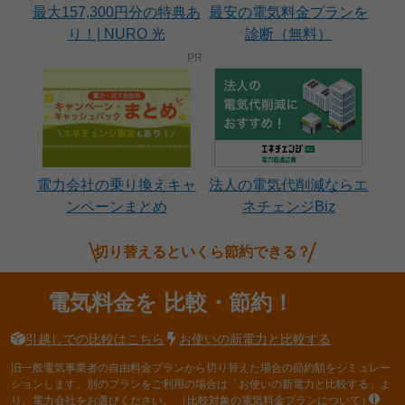
最大157,300円分の特典あ
最安の電気料金プランを
り！| NURO 光
診断（無料）
電力会社の乗り換えキャ
法人の電気代削減ならエ
ンペーンまとめ
ネチェンジBiz
切り替えるといくら節約できる？
電気料金を
比較・節約！
引越しでの比較はこちら
お使いの新電力と比較する
旧一般電気事業者の自由料金プランから切り替えた場合の節約額をシミュレー
ションします。別のプランをご利用の場合は「お使いの新電力と比較する」よ
り、電力会社をお選びください。
（比較対象の電気料金プランについて）