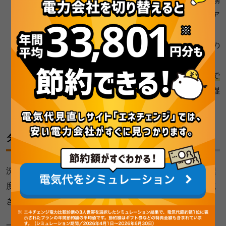
が天井に設置されていいる場合には、開けた入り口ドア
のところで大丈夫です。
お風呂の窓を開けると余計な湿気が入ってきてしまうの
で、窓は閉めてくださいね。
洗濯物の下から風があたる方があたるよう、
低い位置で
首振り
をして、まんべんなく洗濯物に風を当てつつ、湿
気を換気扇に送りましょう。
タイマー機能を上手に活用しましょう
洗濯物のや気温、浴室の大きさにもよりますが、生乾き程
度の洗濯物なら、だいたい
2～3時間
もあればカラッと乾
きます。
一般的な浴室換気扇の自動タイマーも3時間程度が多いの