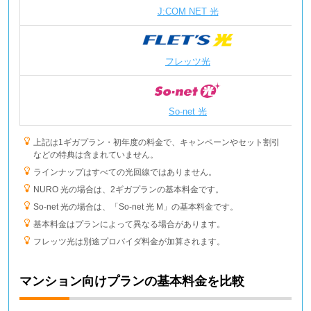
J:COM NET 光
レジャー・体験
Benefit Sta
フレッツ光
「10ギガ対応無線LANルーターレンタル」は10ギガプランと同時
工事の場合、工事費が減額されます。
「10ギガ対応無線LANルーターレンタル」と同時に「So-net 光 電
So-net 光
話」を申し込み、「So-net 光 電話」の派遣工事が必要となる場合
は、工事担当者が「10ギガ対応無線LANルーター」を持参して設
上記は1ギガプラン・初年度の料金で、キャンペーンやセット割引
置します。またその場合、設置工事費が発生し、設定工事費が別
などの特典は含まれていません。
途かかることがあります。
ラインナップはすべての光回線ではありません。
NURO 光の場合は、2ギガプランの基本料金です。
So-net 光の場合は、「So-net 光 M」の基本料金です。
基本料金はプランによって異なる場合があります。
フレッツ光は別途プロバイダ料金が加算されます。
マンション向けプランの基本料金を比較