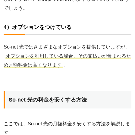
でしょう。
@T COMヒカリ
4）オプションをつけている
おてがる光
So-net 光ではさまざまなオプションを提供していますが、
GMOとくとくBB光
オプションを利用している場合、その支払いが含まれるた
め月額料金は高くなります
。
@スマート光
enひかり
So-net 光の料金を安くする方法
J:COM NET
ここでは、So-net 光の月額料金を安くする方法を解説しま
す。