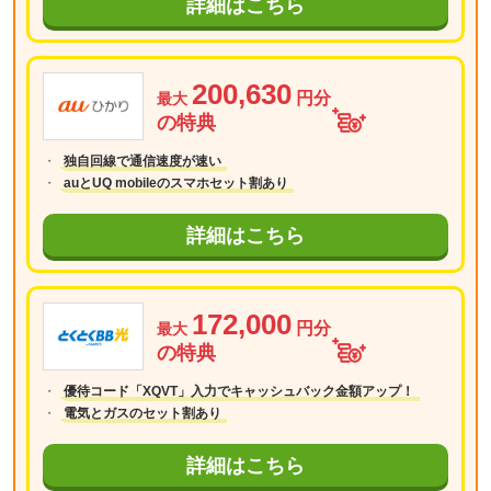
詳細はこちら
200,630
円分
最大
の特典
独自回線で通信速度が速い
auとUQ mobileのスマホセット割あり
詳細はこちら
172,000
円分
最大
の特典
優待コード「XQVT」入力でキャッシュバック金額アップ！
電気とガスのセット割あり
詳細はこちら