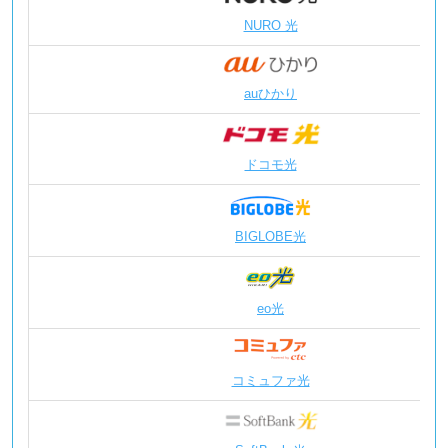
迷惑メール
NURO 光
メールアド
auひかり
メールサー
メール転送
ドコモ光
セキュリティ対策
S-SAFE
S-SAFE ID
BIGLOBE光
マカフィー
みやブル6
eo光
みやブル for
固定IP・ドメイン・サーバー・バックアップ
固定IP割
コミュファ光
So-net