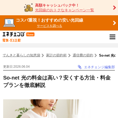
高額キャッシュバック中！
光回線のおトクなキャンペーン一覧
コスパ重視！おすすめの安い光回線
サービスを調べる
でんきと暮らしの知恵袋
家計の節約術
通信費の節約
So-net
更新日:2026.06.04
エネチェンジ編集部
So-net 光の料金は高い？安くする方法・料金
プランを徹底解説