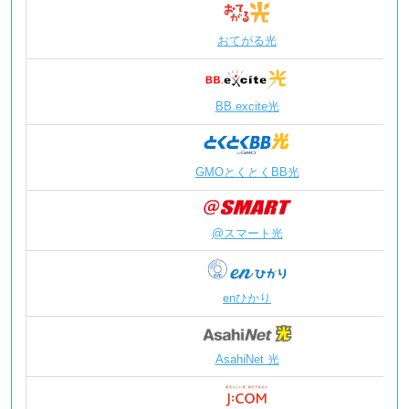
電話サービス
So-net 光
テレビ・映像・音楽
So-net 光
おてがる光
U-NEXT for
BB.excite光
インターネットのサポート
So-net 
So-net
GMOとくとくBB光
So-net
So-net
@スマート光
バレッドライフ
暮らしのサポート
So-net 
enひかり
So-net
AsahiNet 光
So-net
美容
Beauty 