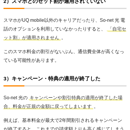
2）スマホとのセット割が適用されていない
コミュファ光
スマホがUQ mobile以外のキャリアだったり、So-net 光 電
話のオプションを利用していなかったりすると、
「自宅セ
ット割」が適用されません
。
SoftBank 光
このスマホ料金の割引がないぶん、通信費全体が高くなっ
ている可能性があります。
メガ・エッグ光
3）キャンペーン・特典の適用が終了した
ピカラ光ねっと
So-net 光の
キャンペーンや割引特典の適用が終了した場
BBIQ光
合、料金が正規の金額に戻ってしまいます
。
例えば、基本料金が最大で2年間割引されるキャンペーン
@nifty光
が終了すると、これまでの請求額よりも高く感じてしまう