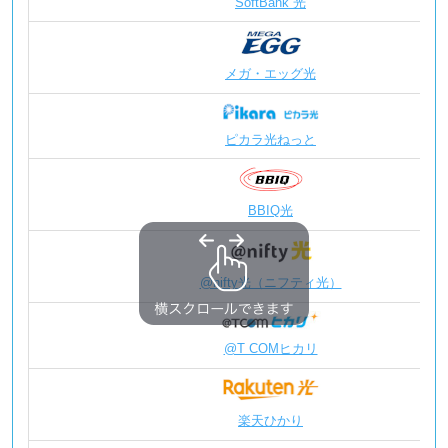
SoftBank 光
ドメイン管
ドメイン取
メガ・エッグ光
プラスドメ
光回線 通信オプション
さくさくス
ピカラ光ねっと
さくさくス
BBIQ光
So-net v
機器レンタル・販売
10ギガ対
@nifty光（ニフティ光）
グローバルWi
So-net
@T COMヒカリ
ホームゲー
Wi-Fi7
楽天ひかり