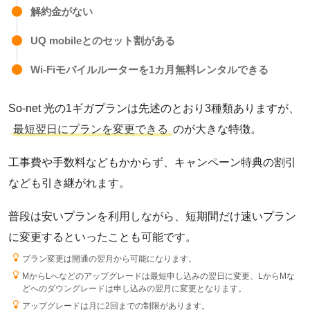
解約金がない
BIGLOBE光
UQ mobileとのセット割がある
eo光
Wi-Fiモバイルルーターを1カ月無料レンタルできる
So-net 光の1ギガプランは先述のとおり3種類ありますが、
コミュファ光
最短翌日にプランを変更できる
のが大きな特徴。
SoftBank 光
工事費や手数料などもかからず、キャンペーン特典の割引
なども引き継がれます。
メガ・エッグ光
普段は安いプランを利用しながら、短期間だけ速いプラン
に変更するといったことも可能です。
ピカラ光ねっと
プラン変更は開通の翌月から可能になります。
MからLへなどのアップグレードは最短申し込みの翌日に変更、LからMな
どへのダウングレードは申し込みの翌月に変更となります。
BBIQ光
アップグレードは月に2回までの制限があります。