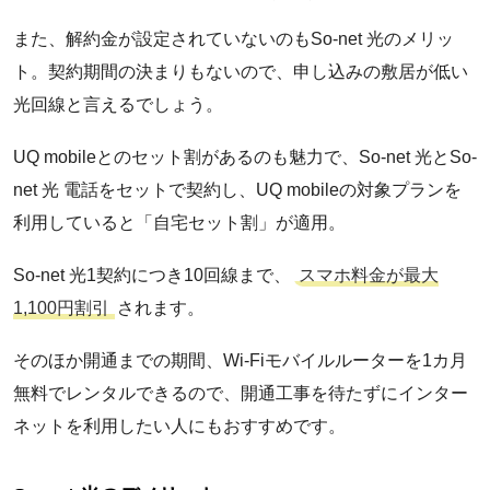
また、解約金が設定されていないのもSo-net 光のメリッ
@nifty光
ト。契約期間の決まりもないので、申し込みの敷居が低い
光回線と言えるでしょう。
@T COMヒカリ
UQ mobileとのセット割があるのも魅力で、So-net 光とSo-
net 光 電話をセットで契約し、UQ mobileの対象プランを
おてがる光
利用していると「自宅セット割」が適用。
So-net 光1契約につき10回線まで、
スマホ料金が最大
BB.excite光
1,100円割引
されます。
そのほか開通までの期間、Wi-Fiモバイルルーターを1カ月
GMOとくとくBB光
無料でレンタルできるので、開通工事を待たずにインター
ネットを利用したい人にもおすすめです。
@スマート光