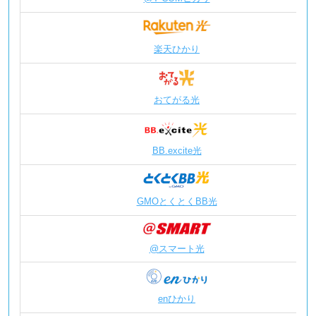
楽天ひかり
おてがる光
BB.excite光
GMOとくとくBB光
@スマート光
enひかり