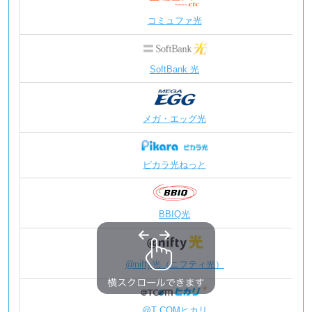
コミュファ光
SoftBank 光
メガ・エッグ光
ピカラ光ねっと
BBIQ光
@nifty光（ニフティ光）
@T COMヒカリ