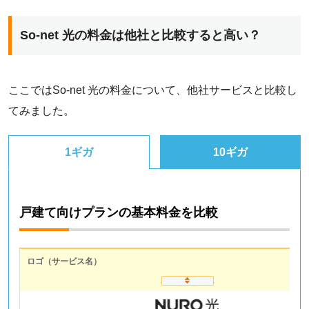
メール
IMAPサー
So-net 光の料金は他社と比較すると高い？
ウイルスチ
ウィルスチ
ここではSo-net 光の料金について、他社サービスと比較し
A-Box
てみました。
エイリアス
1ギガ
10ギガ
基本メール
ソネットVA
戸建て向けプランの基本料金を比較
So-net W
着信拒否サ
ロゴ（サービス名）
プラスメー
PostPe