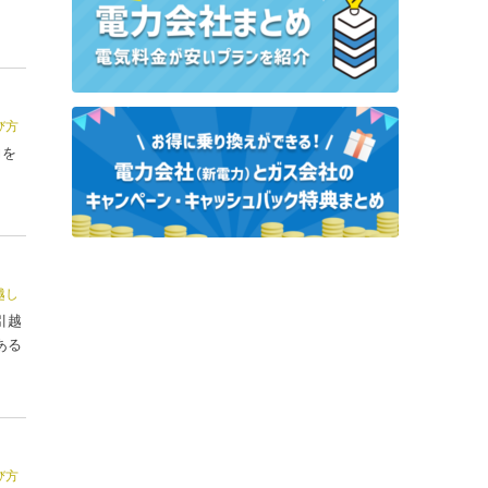
び方
力を
越し
引越
ある
び方