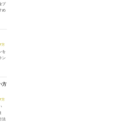
金プ
すめ
び方
ンを
ラン
い方
び方
い
ま
方法