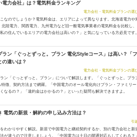
い電力会社」は？電気料金ランキング
電力会社・電気料金プランの選
こなのでしょうか？電気料金は、エリアによって異なります。北海道電力や
、北陸電力、関西電力、九州電力など旧一般電気事業者の電気料金を比較し、
私の住んでいるエリアの電力会社は高いの？」と気になっている方必見です
ラン「ぐっとずっと。プラン 電化Styleコース」は高い？「
との違いは？
電力会社・電気料金プランの選
ラン「ぐっとずっと。プラン」について解説します。「ぐっとずっと。プラン
表から特徴、契約方法まで網羅。「中国電力のオール電化向けプラン・ファミリー
安くなるの？」「違約金はかかるの？」といった疑問も解決できますよ。
き 電気の新規・解約の申し込み方法は？
引
をわかりやすく解説。新居で中国電力と継続契約するか、別の電力会社と新
法が違うので注意しましょう。「中国電力は土日の開通対応もしてくれる？