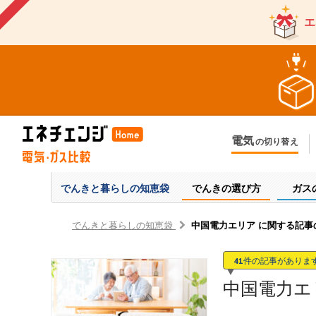
エ
電気
の切り替え
今のお住まいでの切り替え
今
引越しで新しく申し込み
引
でんきと暮らしの
知恵袋
でんきの選び方
ガス
でんきと暮らしの知恵袋
中国電力エリア に関する記事の
41
件の記事がありま
中国電力エ