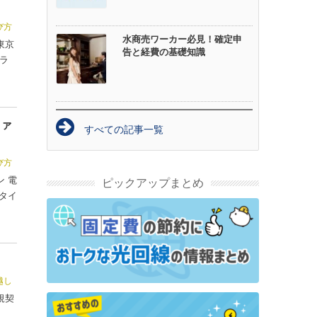
び方
水商売ワーカー必見！確定申
東京
告と経費の基礎知識
ラ
。
ファ
すべての記事一覧
び方
 電
ピックアップまとめ
タイ
越し
規契
」