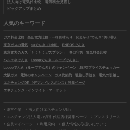
法人向け電気代比較、電気料金見直し
ピックアップまとめ
人気のキーワード
ガス料金比較
高圧電力比較・一括見積もり
おまかせ“でんき”切り替え
東京ガスの電気
auでんき（kddi）
ENEOSでんき
東京電力のガス「とくとくガスプラン」
巻口守男
電気料金比較
ハルエネでんき
Looopでんき（ループでんき）
Looopでんき（ループでんき）のキャンペーン
JEPXプライスチェッカー
大阪ガス
電気のキャンペーン
ガス代節約
引越し手続き
電気の引越し
エネチェンジDR（デマンドレスポンス）特集ページ
エネチェンジ・インサイト・マーケット
運営企業
法人向けエネチェンジBiz
エネチェンジ法人電力切替 代理店様募集ページ
プレスリリース
会員マイページ
利用規約
個人情報の取扱いについて