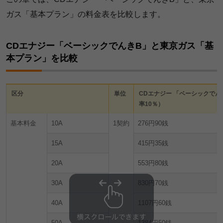
ガス「基本プラン」の料金表を比較します。
CDエナジー「ベーシックでんきB」と東京ガス「基
本プラン」を比較
区分
単位
CDエナジー 「ベーシックでん
率10％）
基本料金
10A
1契約
276円90銭
15A
415円35銭
20A
553円80銭
30A
830円70銭
40A
1107円60銭
50A
1384円50銭