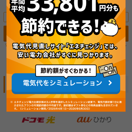
平均33,801円/年
の節約！
最安の電気料金プランを診断（無料）
エネチェンジ電力比較診断の3人世帯を選んだ結果で、節約額1位のプラン
の年間節約額の平均値（特典含）。診断期間：2026/4/1～6/30
編集部おすすめコンテンツ