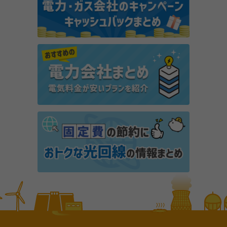
PR
ポイ活アプリ「でんきWALK」とは？歩くだけで本当
に電気代が安くなるか解説
オクトパスエナジーとENEOSでんきを比較！電気料
金やプランの違いは？
楽天でんきの「オール電化プラン」は高い？デメリッ
トは？
ベルメゾンでんきの電気料金は高い？メリット・デメ
リットや解約金の有無を解説