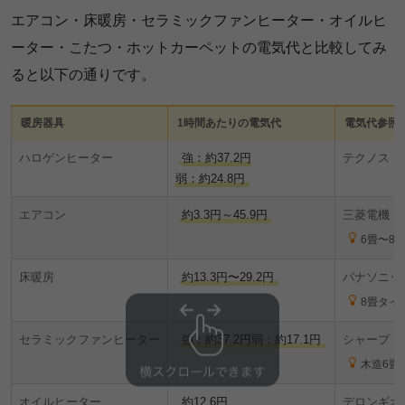
エアコン・床暖房・セラミックファンヒーター・オイルヒ
ーター・こたつ・ホットカーペットの電気代と比較してみ
ると以下の通りです。
暖房器具
1時間あたりの電気代
電気代参照
ハロゲンヒーター
強：約37.2円
テクノス「直
弱：約24.8円
エアコン
約3.3円～45.9円
三菱電機「三
6畳〜8
床暖房
約13.3円〜29.2円
パナソニッ
8畳タイ
セラミックファンヒーター
強：約37.2円弱：約17.1円
シャープ「
木造6畳
オイルヒーター
約12.6円
デロンギオイ