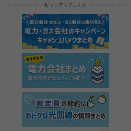
ピックアップまとめ
エアコン（冷房）1時間の電気代を実測！室内温度を
効率良く下げる方法は？
ベトナムで使えるVPN｜おすすめ3選と選び方を解説
auでんちとは？サービス内容や電気料金が割引され
る仕組みを解説
電気代の内訳の調べ方は？料金が高くなる理由と節約
方法を解説
東京で一人暮らしの光熱費は平均いくら？電気代・ガ
ス代の節約方法も解説