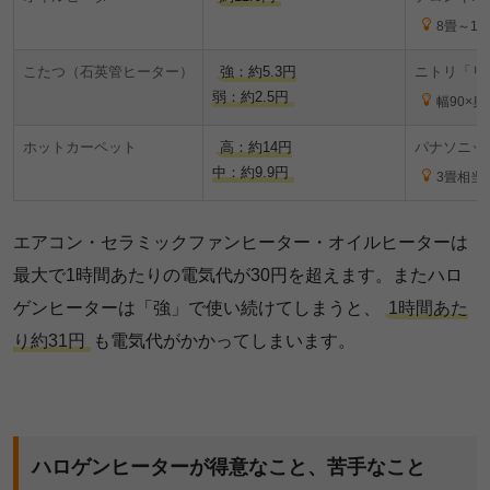
8畳～1
こたつ（石英管ヒーター）
強：約5.3円
ニトリ「リバ
弱：約2.5円
幅90×奥
ホットカーペット
高：約14円
パナソニック
中：約9.9円
3畳相当
エアコン・セラミックファンヒーター・オイルヒーターは
最大で1時間あたりの電気代が30円を超えます。またハロ
ゲンヒーターは「強」で使い続けてしまうと、
1時間あた
り約31円
も電気代がかかってしまいます。
ハロゲンヒーターが得意なこと、苦手なこと