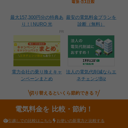
最大157,300円分の特典あ
最安の電気料金プランを
り！| NURO 光
診断（無料）
電力会社の乗り換えキャ
法人の電気代削減ならエ
ンペーンまとめ
ネチェンジBiz
切り替えるといくら節約できる？
電気料金を
比較・節約！
引越しでの比較はこちら
お使いの新電力と比較する