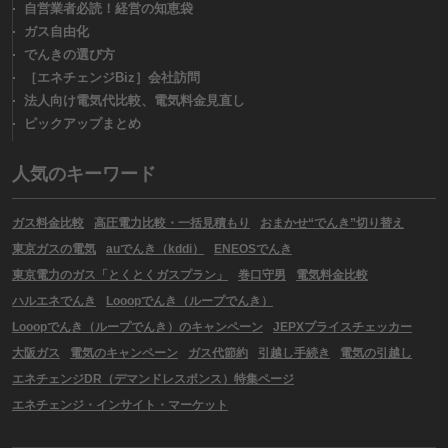
自営業者必読！経営の知恵袋
ガス自由化
でんきの選び方
［エネチェンジBiz］会社訪問
法人向け電気代比較、電気料金見直し
ピックアップまとめ
人気のキーワード
ガス料金比較
高圧電力比較・一括見積もり
おまかせ“でんき”切り替え
東京ガスの電気
auでんき（kddi）
ENEOSでんき
東京電力のガス「とくとくガスプラン」
巻口守男
電気料金比較
ハルエネでんき
Looopでんき（ループでんき）
Looopでんき（ループでんき）のキャンペーン
JEPXプライスチェッカー
大阪ガス
電気のキャンペーン
ガス代節約
引越し手続き
電気の引越し
エネチェンジDR（デマンドレスポンス）特集ページ
エネチェンジ・インサイト・マーケット