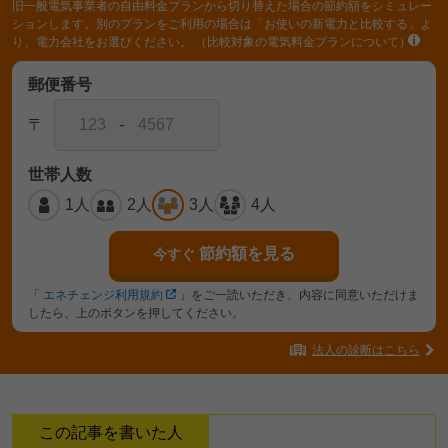
旧一般電気事業者の自由料金プランから切り替えた場合の節約額をシミュレー
ションします。別のプランをご利用の場合は「お使いの新電力と比較する」よ
り、電力会社をお選びください。
（比較対象の電気料金プランについて）
郵便番号
〒
-
世帯人数
1人
2人
3人
4人
節約額を見る
今すぐ
「
エネチェンジ利用規約
」をご一読いただき、内容に同意いただけま
したら、上のボタンを押してください。
法人の診断はこちら
この記事を書いた人