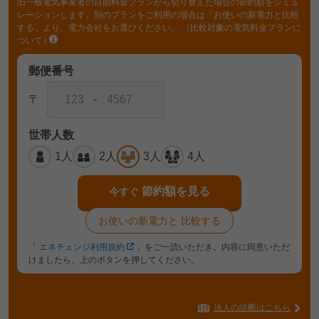
旧一般電気事業者の自由料金プランから切り替えた場合の節約額をシミュ
レーションします。別のプランをご利用の場合は「お使いの新電力と比較
する」より、電力会社をお選びください。
（比較対象の電気料金プランに
ついて）
郵便番号
〒
-
世帯人数
1人
2人
3人
4人
節約額を見る
今すぐ
お使いの新電力と
比較する
「
エネチェンジ利用規約
」をご一読いただき、内容に同意いただ
けましたら、上のボタンを押してください。
法人の診断はこちら