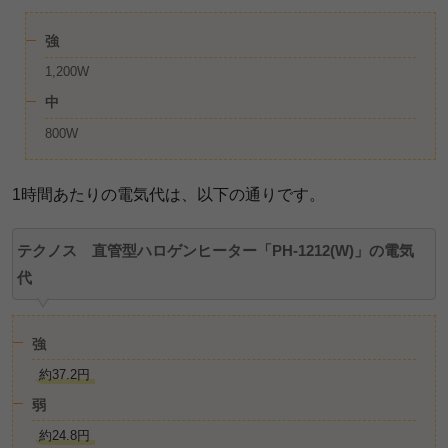
強
1,200W
中
800W
1時間あたりの電気代は、以下の通りです。
テクノス 直管型ハロゲンヒーター「PH-1212(W)」の電気
代
強
約37.2円
弱
約24.8円