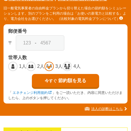
旧一般電気事業者の自由料金プランから切り替えた場合の節約額をシミュレー
ションします。別のプランをご利用の場合は「お使いの新電力と比較する」よ
り、電力会社をお選びください。
（比較対象の電気料金プランについて）
郵便番号
〒
-
世帯人数
1人
2人
3人
4人
節約額を見る
今すぐ
「
エネチェンジ利用規約
」をご一読いただき、内容に同意いただけま
したら、上のボタンを押してください。
法人の診断はこちら