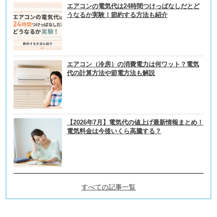
エアコンの電気代は24時間つけっぱなしだとど
うなるか実験！節約する方法も紹介
エアコン（冷房）の消費電力は何ワット？電気
代の計算方法や節電方法も解説
【2026年7月】電気代の値上げ最新情報まとめ！
電気料金は今後いくら高騰する？
すべての記事一覧
電力会社・電気料金プランの
選び方の新着記事