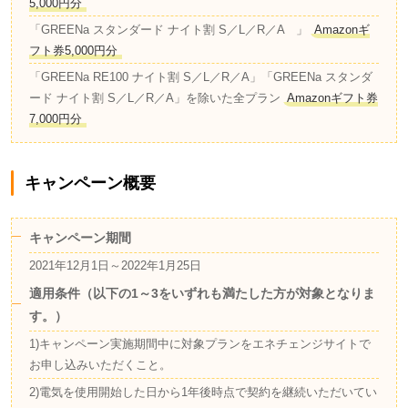
5,000円分
「GREENa スタンダード ナイト割 S／L／R／A 」
Amazonギ
フト券5,000円分
「GREENa RE100 ナイト割 S／L／R／A」「GREENa スタンダ
ード ナイト割 S／L／R／A」を除いた全プラン
Amazonギフト券
7,000円分
キャンペーン概要
キャンペーン期間
2021年12月1日～2022年1月25日
適用条件（以下の1～3をいずれも満たした方が対象となりま
す。）
1)キャンペーン実施期間中に対象プランをエネチェンジサイトで
お申し込みいただくこと。
2)電気を使用開始した日から1年後時点で契約を継続いただいてい