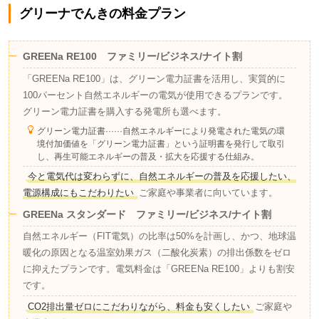
グリーナでんきの料金プラン
GREENa RE100 ファミリー/ビジネス/ナイト割
「GREENa RE100」は、グリーン電力証書を活用し、実質的に
100パーセント自然エネルギーの電気が使用できるプランです。
グリーン電力証書を購入する発電所も選べます。
グリーン電力証書······自然エネルギーにより発電された電気の環
境付加価値を「グリーン電力証書」という証明書を発行して取引
し、再生可能エネルギーの普及・拡大を応援する仕組み。
今と電気代は変わらずに、自然エネルギーの普及を応援したい、
電源構成にもこだわりたい
ご家庭や事業者に向いています。
GREENa スタンダード ファミリー/ビジネス/ナイト割
自然エネルギー（FIT電気）の比率は50%を計画し、かつ、地球温
暖化の原因となる温室効果ガス（二酸化炭素）の排出係数をゼロ
に抑えたプランです。電気料金は「GREENa RE100」よりも割安
です。
CO2排出量ゼロにこだわりながら、料金も安くしたい
ご家庭や