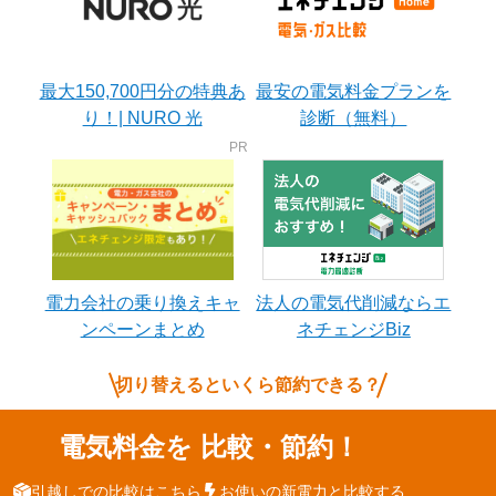
最大150,700円分の特典あ
最安の電気料金プランを
り！| NURO 光
診断（無料）
電力会社の乗り換えキャ
法人の電気代削減ならエ
ンペーンまとめ
ネチェンジBiz
切り替えるといくら節約できる？
電気料金を
比較・節約！
引越しでの比較はこちら
お使いの新電力と比較する