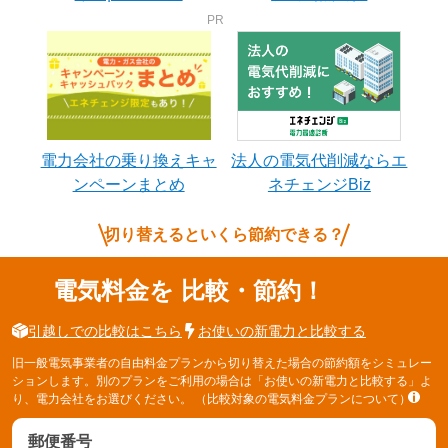
電力会社の乗り換えキャ
法人の電気代削減ならエ
ンペーンまとめ
ネチェンジBiz
切り替えるといくら節約できる？
電気料金を
比較・節約！
引越しでの比較はこちら
お使いの新電力と比較する
旧一般電気事業者の自由料金プランから切り替えた場合の節約額をシミュレー
ションします。別のプランをご利用の場合は「お使いの新電力と比較する」よ
り、電力会社をお選びください。
（比較対象の電気料金プランについて）
郵便番号