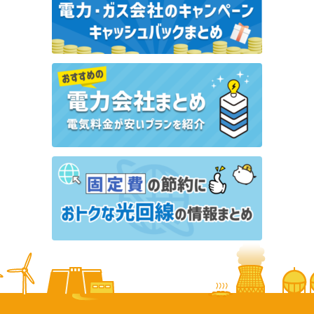
引越しでやることチェックリスト｜2カ月前〜引越し
後の手続き・準備を時系列で完全ガイド
引越し手続き
引越し業者おすすめ5社を比較｜大手業者のサービス
と料金相場を解説
引越しの見積もりは何日前に取る？通常期・繁忙期の
傾向と引越し全体のスケジュールを解説
引越しはいつが安い？料金相場と引越し費用を抑える
方法を徹底解説
引越し記事一覧