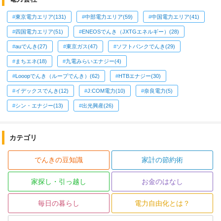
東京電力エリア(131)
中部電力エリア(59)
中国電力エリア(41)
四国電力エリア(51)
ENEOSでんき（JXTGエネルギー）(28)
auでんき(27)
東京ガス(47)
ソフトバンクでんき(29)
まちエネ(18)
九電みらいエナジー(4)
Looopでんき（ループでんき）(62)
HTBエナジー(30)
イデックスでんき(12)
J:COM電力(10)
奈良電力(5)
シン・エナジー(13)
出光興産(26)
カテゴリ
でんきの豆知識
家計の節約術
家探し・引っ越し
お金のはなし
毎日の暮らし
電力自由化とは？