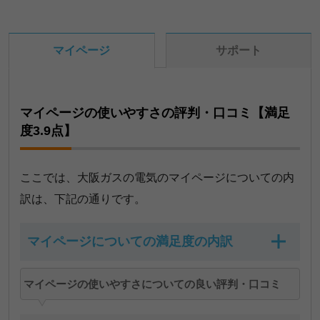
マイページ
サポート
マイページの使いやすさの評判・口コミ【満足
度3.9点】
特典・付帯サービスについての満足度
ここでは、大阪ガスの電気のマイページについての内
訳は、下記の通りです。
点数
人数
5点
5名
NRさん（ベースプランA-G）
マイページについての満足度の内訳
4点
15名
マイページについての満足度
マイページの使いやすさについての良い評判・口コミ
3点
10名
定期的にキャンペーンがあるので嬉しいです。
2点
3名
点数
人数