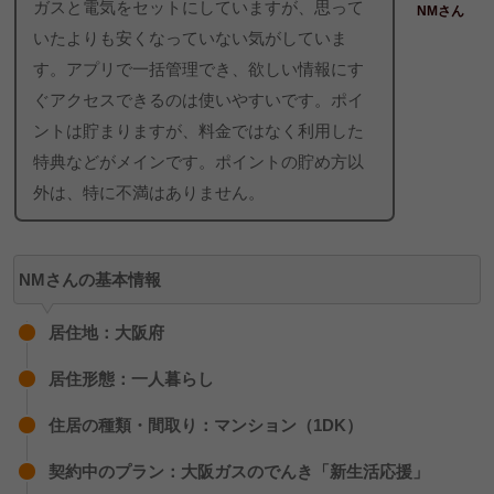
ガスと電気をセットにしていますが、思って
2023年4月
260kwh
NMさん
いたよりも安くなっていない気がしていま
TKさん（スタイルプランP）
す。アプリで一括管理でき、欲しい情報にす
ぐアクセスできるのは使いやすいです。ポイ
ントは貯まりますが、料金ではなく利用した
他の電力会社と大きく変わらないと思う。
特典などがメインです。ポイントの貯め方以
外は、特に不満はありません。
FMさん（ベースプランA-G）
NMさんの基本情報
居住地：大阪府
サポートしてもらう機会がなく、利用したことがな
居住形態：一人暮らし
い。
住居の種類・間取り：マンション（1DK）
契約中のプラン：大阪ガスのでんき「新生活応援」