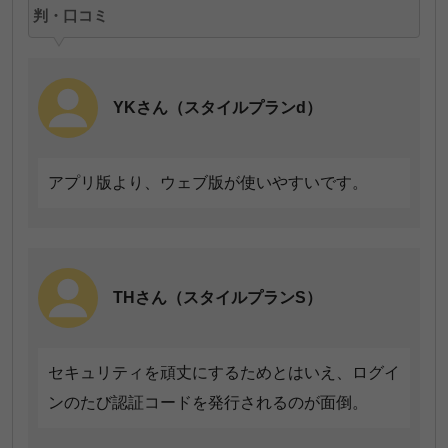
判・口コミ
切り替え前のプランではポイントがたまっていた
が、大阪ガスではあまり貯まらない。
YKさん（スタイルプランd）
アプリ版より、ウェブ版が使いやすいです。
NMさん（新生活応援プラン）
ポイントが電気料金や使用量に対しての付与ではな
THさん（スタイルプランS）
く、アプリ使用などの条件達成での特典なので不
満。
セキュリティを頑丈にするためとはいえ、ログイ
ンのたび認証コードを発行されるのが面倒。