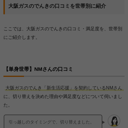
大阪ガスのでんきの口コミを世帯別に紹介
2024年3月
277kwh
チャットオペレーターが居て、電話ではなくメッセ
2024年2月
338kwh
ージで細かなやり取りができ、助かった。
2024年1月
276kwh
ここでは、大阪ガスのでんきの口コミ・満足度を、世帯別
にご紹介します。
2023年12月
297kwh
2023年11月
313kwh
2023年10月
444kwh
【単身世帯】NMさんの口コミ
2023年9月
513kwh
SAさん（新生活応援プラン）
2023年8月
376kwh
大阪ガスのでんき「新生活応援」を契約しているNMさん
に、切り替えを決めた理由や満足度などについて伺いまし
2023年7月
260kwh
開通の手続きの際、思った以上に時間と手間がかか
た。
2023年6月
309kwh
った。
2023年5月
314kwh
引っ越しのタイミングで、切り替えました。