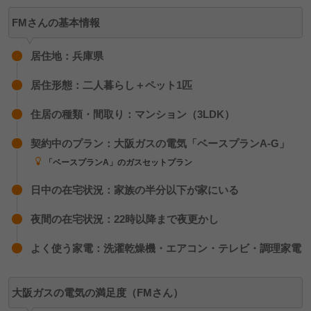
1点
0名
FMさんの基本情報
居住地：兵庫県
NMさん（新生活応援プラン）
居住形態：二人暮らし＋ペット1匹
住居の種類・間取り：マンション（3LDK）
開通も早く、料金改定の書面も丁寧だった。
契約中のプラン：大阪ガスの電気「ベースプランA-G」
「ベースプランA」のガスセットプラン
日中の在宅状況：家族の半分以下が家にいる
MAさん（ベースプランA）
夜間の在宅状況：22時以降まで夜更かし
よく使う家電：洗濯乾燥機・エアコン・テレビ・調理家電
迅速に対応してくれる。
大阪ガスの電気の満足度（FMさん）