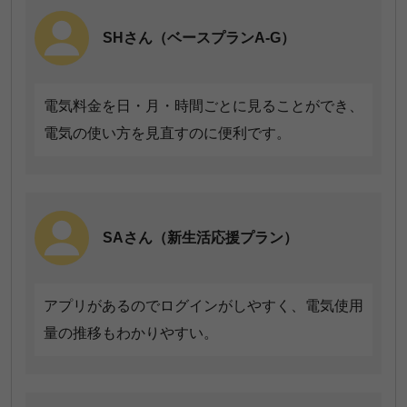
1点
5点
1名
13名
SHさん（ベースプランA-G）
4点
10名
TSさん（ベースプランA-G）
3点
7名
電気料金を日・月・時間ごとに見ることができ、
貯まったポイントを自分が使っているほかのポイン
電気の使い方を見直すのに便利です。
2点
4名
トに交換できる。
1点
0名
SAさん（新生活応援プラン）
HPさん（スタイルプランP）
アプリがあるのでログインがしやすく、電気使用
Amazonプライム会費を負担してくれるプランがあ
量の推移もわかりやすい。
る。配送料無料やAmazonプライム・ビデオが使える
のでお得です。