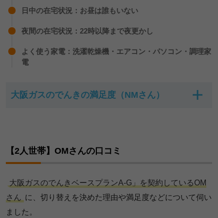
日中の在宅状況：お昼は誰もいない
夜間の在宅状況：22時以降まで夜更かし
よく使う家電：洗濯乾燥機・エアコン・パソコン・調理家
電
大阪ガスのでんきの満足度（NMさん）
大阪ガスのでんきの満足度（NMさん）
項目
【2人世帯】OMさんの口コミ
総合満足度
大阪ガスのでんきベースプランA-G」を契約しているOM
電気料金の安さ
さん
に、切り替えを決めた理由や満足度などについて伺い
特典・付帯サービス
ました。