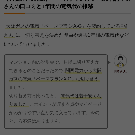
さんの口コミと1年間の電気代の推移
大阪ガスの電気「ベースプランA-G」を契約しているFM
さん
に、切り替えを決めた理由や過去1年間の電気代など
について伺いました。
サポートサービスについての満足度
マンション内の説明会で、お得に切り替えが
できるとのことだったので
関西電力から大阪
FMさん
点数
人数
ガスの電気「ベースプランA-G」に切り替え
ました。
5点
9名
SKさん（ベースプランA-G）
切り替え前と比べると、
電気代は若干安くな
4点
6名
りました
。ポイントが貯まる点やマイページ
3点
17名
がわかりやすい点が気に入っています。今の
電気の開通は電話やネットでの連絡ですが、立ち合
ところ不満はありません。
いのあるガスと同じくいつも丁寧に対応してくれ
2点
2名
る。