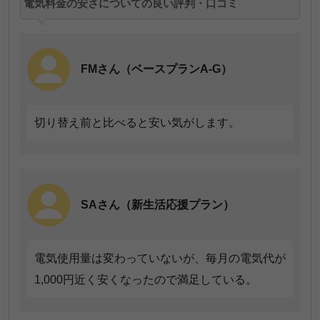
電気料金の安さについての良い評判・口コミ
点数
人数
5点
4名
FMさん（ベースプランA-G）
4点
9名
3点
13名
切り替え前と比べると安い気がします。
2点
7名
1点
1名
SAさん（新生活応援プラン）
電気使用量は変わっていないが、毎月の電気代が
1,000円近く安くなったので満足している。