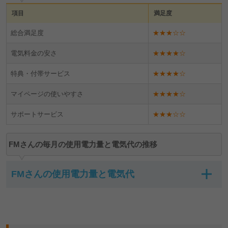
項目
満足度
MKさん（ベースプランA-G）
総合満足度
★★★☆☆
電気料金の安さ
★★★★☆
電話でのサポートが丁寧で素晴らしい。
特典・付帯サービス
★★★★☆
マイページの使いやすさ
★★★★☆
サポートサービス
TYさん（ベースプランA）
★★★☆☆
FMさんの毎月の使用電力量と電気代の推移
引越しの際のフォローがとても良かった。
FMさんの使用電力量と電気代
年月
使用電力量（kWh）
KMさん（ベースプランA-G）
2024年4月
273kwh