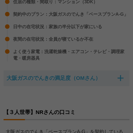
住居の種類・間取り：マンション（3DK）
契約中のプラン：大阪ガスのでんき「ベースプランA-G」
日中の在宅状況：家族の半分以下が家にいる
夜間の在宅状況：全員が寝ているか不在
よく使う家電：洗濯乾燥機・エアコン・テレビ・調理家
電・暖房器具
大阪ガスのでんきの満足度（OMさん）
大阪ガスのでんきの満足度（OMさん）
項目
【３人世帯】NRさんの口コミ
総合満足度
大阪ガスのでんき「ベースプランA-G」を契約している
電気料金の安さ