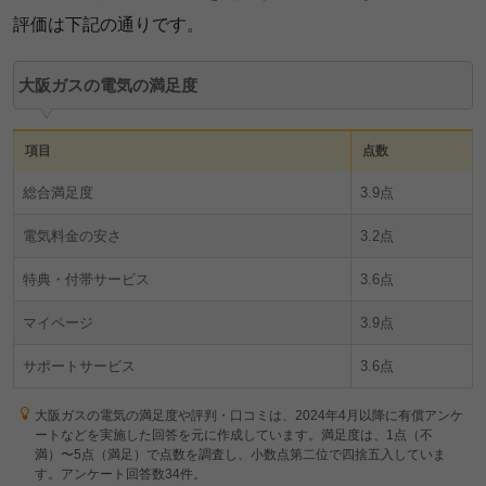
評価は下記の通りです。
大阪ガスの電気の満足度
項目
点数
総合満足度
3.9点
電気料金の安さ
3.2点
特典・付帯サービス
3.6点
マイページ
3.9点
サポートサービス
3.6点
大阪ガスの電気の満足度や評判・口コミは、2024年4月以降に有償アンケ
ートなどを実施した回答を元に作成しています。満足度は、1点（不
満）〜5点（満足）で点数を調査し、小数点第二位で四捨五入していま
す。アンケート回答数34件。