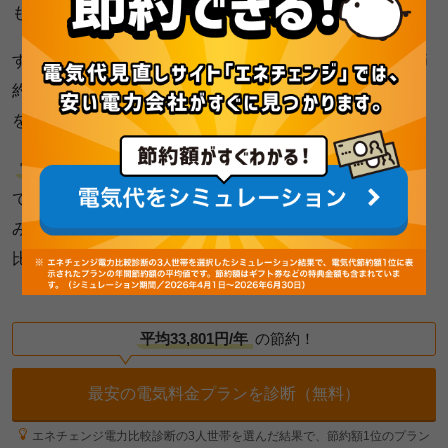
も涼しく風情があっていいですね。
すだれやよしずを取り入れて夏の冷房にかかる電気代を節
約しながら、電気料金プランも安く使えるプランへ見直し
をしておきましょう。
電気料金プランを見直すだけで電気代を安くできる
の
で、電気代が多くかかる夏に向けてプランの見直しをして
みませんか？一番安く使えるプランは、エネチェンジ電力
比較で今すぐ診断することができますよ！
平均33,801円/年
の節約！
最安の電気料金プランを診断（無料）
エネチェンジ電力比較診断の3人世帯を選んだ結果で、節約額1位のプラン