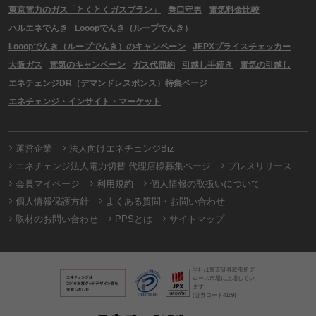
東京電力のガス「とくとくガスプラン」
巻口守男
電気料金比較
ハルエネでんき
Looopでんき（ループでんき）
Looopでんき（ループでんき）のキャンペーン
JEPXプライスチェッカー
大阪ガス
電気のキャンペーン
ガス代節約
引越し手続き
電気の引越し
エネチェンジDR（デマンドレスポンス）特集ページ
エネチェンジ・インサイト・マーケット
運営企業
法人向けエネチェンジBiz
エネチェンジ法人電力切替 代理店様募集ページ
プレスリリース
会員マイページ
利用規約
個人情報の取扱いについて
個人情報保護方針
よくある質問・お問い合わせ
取材のお問い合わせ
PPSとは
サイトマップ
当社は東京証券取引所グ
ロース市場に上場してい
ます
(証券コード4169)