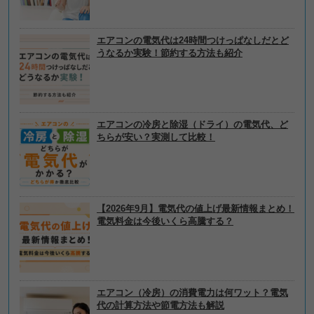
エアコンの電気代は24時間つけっぱなしだとど
うなるか実験！節約する方法も紹介
エアコンの冷房と除湿（ドライ）の電気代、ど
ちらが安い？実測して比較！
【2026年9月】電気代の値上げ最新情報まとめ！
電気料金は今後いくら高騰する？
エアコン（冷房）の消費電力は何ワット？電気
代の計算方法や節電方法も解説