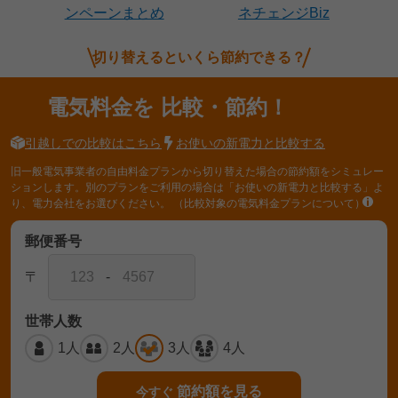
ンペーンまとめ
ネチェンジBiz
切り替えるといくら節約できる？
電気料金を
比較・節約！
引越しでの比較はこちら
お使いの新電力と比較する
旧一般電気事業者の自由料金プランから切り替えた場合の節約額をシミュレー
ションします。別のプランをご利用の場合は「お使いの新電力と比較する」よ
り、電力会社をお選びください。
（比較対象の電気料金プランについて）
郵便番号
〒
-
世帯人数
1人
2人
3人
4人
節約額を見る
今すぐ