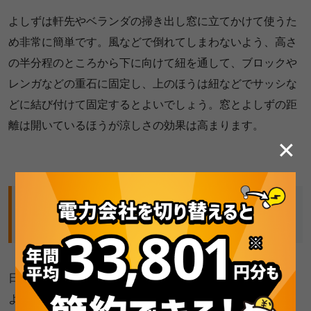
よしずは軒先やベランダの掃き出し窓に立てかけて使うた
め非常に簡単です。風などで倒れてしまわないよう、高さ
の半分程のところから下に向けて紐を通して、ブロックや
レンガなどの重石に固定し、上のほうは紐などでサッシな
どに結び付けて固定するとよいでしょう。窓とよしずの距
離は開いているほうが涼しさの効果は高まります。
✕
すだれ・よしずを上手に活用していきながら、
安く使える電気料金プランへ見直してみよう！
日光を遮り、熱は通さず涼しい風を通してくれるすだれ・
よしずは暑い夏に絶大な効果を発揮してくれます。見た目