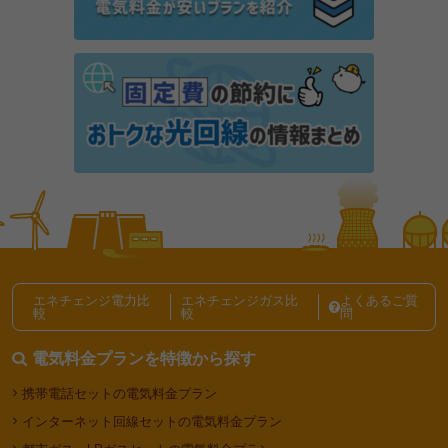
家電の電気代
冷房
犬の暑さ対策！夏のお留守番はエアコンなしでも大丈
夫？
家電の電気代
冷房
エアコンはつけっぱなしの方がいい！？犬・猫、ペッ
トのための熱中症・冷房対策を紹介！
家電の電気代
冷房
エネチェンジ電力比
エネチェンジガス比
よくあるご質
毎日の暮らし記事一覧
較
較
問
電気料金プランを特徴から探す
携帯電話セットの電気料金プラン
インターネット回線セットの電気料金プラン