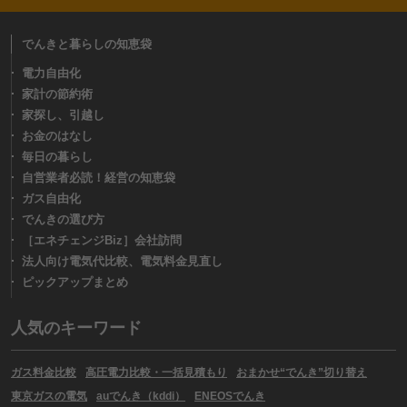
でんきと暮らしの知恵袋
電力自由化
家計の節約術
家探し、引越し
お金のはなし
毎日の暮らし
自営業者必読！経営の知恵袋
ガス自由化
でんきの選び方
［エネチェンジBiz］会社訪問
法人向け電気代比較、電気料金見直し
ピックアップまとめ
人気のキーワード
ガス料金比較
高圧電力比較・一括見積もり
おまかせ“でんき”切り替え
東京ガスの電気
auでんき（kddi）
ENEOSでんき