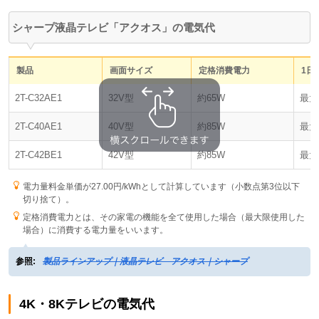
シャープ液晶テレビ「アクオス」の電気代
製品
画面サイズ
定格消費電力
1日
2T-C32AE1
32V型
約65W
最大
2T-C40AE1
40V型
約85W
最大
2T-C42BE1
42V型
約85W
最大
電力量料金単価が27.00円/kWhとして計算しています（小数点第3位以下
切り捨て）。
定格消費電力とは、その家電の機能を全て使用した場合（最大限使用した
場合）に消費する電力量をいいます。
参照:
製品ラインアップ｜液晶テレビ アクオス｜シャープ
4K・8Kテレビの電気代