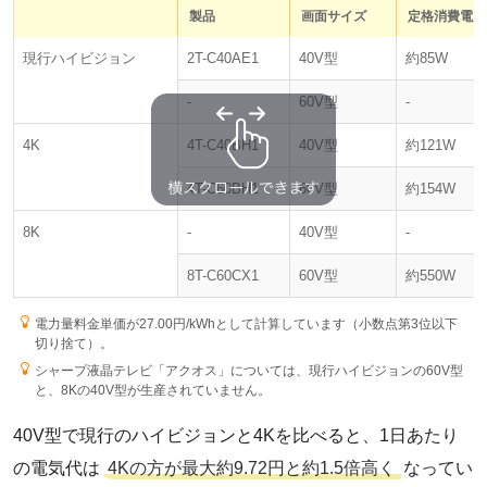
製品
画面サイズ
定格消費電力
現行ハイビジョン
2T-C40AE1
40V型
約85W
-
60V型
-
4K
4T-C40BH1
40V型
約121W
4T-C60BH1
60V型
約154W
8K
-
40V型
-
8T-C60CX1
60V型
約550W
電力量料金単価が27.00円/kWhとして計算しています（小数点第3位以下
切り捨て）。
シャープ液晶テレビ「アクオス」については、現行ハイビジョンの60V型
と、8Kの40V型が生産されていません。
40V型で現行のハイビジョンと4Kを比べると、1日あたり
の電気代は
4Kの方が最大約9.72円と約1.5倍高く
なってい