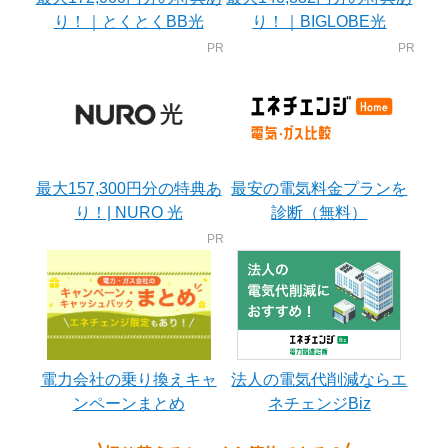
り！｜とくとくBB光
り！｜BIGLOBE光
最大157,300円分の特典あ
最安の電気料金プランを
り！| NURO 光
診断（無料）
電力会社の乗り換えキャ
法人の電気代削減ならエ
ンペーンまとめ
ネチェンジBiz