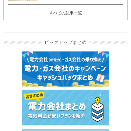
すべての記事一覧
電気代の節約、節電テクニッ
クの新着記事
ピックアップまとめ
エアコン（冷房）1時間の電気代を実測！室内温度を
効率良く下げる方法は？
ベトナムで使えるVPN｜おすすめ3選と選び方を解説
auでんちとは？サービス内容や電気料金が割引され
る仕組みを解説
電気代の内訳の調べ方は？料金が高くなる理由と節約