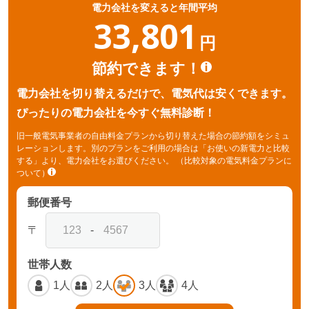
電力会社を変えると年間平均
33,801
円
節約できます！
電力会社を切り替えるだけで、電気代は安くできます。
ぴったりの電力会社を今すぐ無料診断！
旧一般電気事業者の自由料金プランから切り替えた場合の節約額をシミュ
レーションします。別のプランをご利用の場合は「お使いの新電力と比較
する」より、電力会社をお選びください。
（比較対象の電気料金プランに
ついて）
郵便番号
〒
-
世帯人数
1人
2人
3人
4人