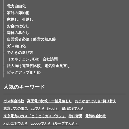
電力自由化
家計の節約術
家探し、引越し
お金のはなし
毎日の暮らし
自営業者必読！経営の知恵袋
ガス自由化
でんきの選び方
［エネチェンジBiz］会社訪問
法人向け電気代比較、電気料金見直し
ピックアップまとめ
人気のキーワード
ガス料金比較
高圧電力比較・一括見積もり
おまかせ“でんき”切り替え
東京ガスの電気
auでんき（kddi）
ENEOSでんき
東京電力のガス「とくとくガスプラン」
巻口守男
電気料金比較
ハルエネでんき
Looopでんき（ループでんき）