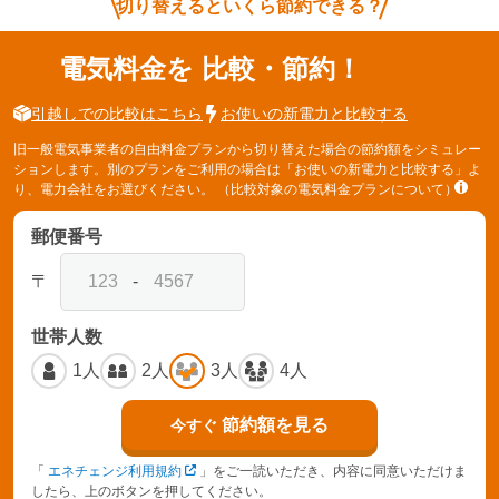
切り替えるといくら節約できる？
電気料金を
比較・節約！
引越しでの比較はこちら
お使いの新電力と比較する
旧一般電気事業者の自由料金プランから切り替えた場合の節約額をシミュレー
ションします。別のプランをご利用の場合は「お使いの新電力と比較する」よ
り、電力会社をお選びください。
（比較対象の電気料金プランについて）
郵便番号
〒
-
世帯人数
1人
2人
3人
4人
節約額を見る
今すぐ
「
エネチェンジ利用規約
」をご一読いただき、内容に同意いただけま
したら、上のボタンを押してください。