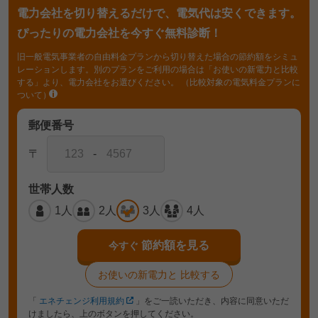
電力会社を切り替えるだけで、電気代は安くできます。
ぴったりの電力会社を今すぐ無料診断！
旧一般電気事業者の自由料金プランから切り替えた場合の節約額をシミュ
レーションします。別のプランをご利用の場合は「お使いの新電力と比較
する」より、電力会社をお選びください。
（比較対象の電気料金プランに
ついて）
郵便番号
〒
-
世帯人数
1人
2人
3人
4人
節約額を見る
今すぐ
お使いの新電力と
比較する
「
エネチェンジ利用規約
」をご一読いただき、内容に同意いただ
けましたら、上のボタンを押してください。