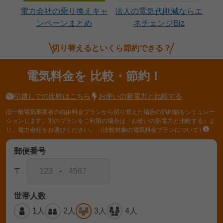
電力会社の乗り換えキャ
法人の電気代削減ならエ
ンペーンまとめ
ネチェンジBiz
切り替えるといくら節約できる？
電気料金を
比較・節約！
引越しでの比較はこちら
お使いの新電力と比較する
旧一般電気事業者の自由料金プランから切り替えた場合の節約額をシミュレー
ションします。別のプランをご利用の場合は「お使いの新電力と比較する」よ
り、電力会社をお選びください。
（比較対象の電気料金プランについて）
郵便番号
〒
-
世帯人数
1人
2人
3人
4人