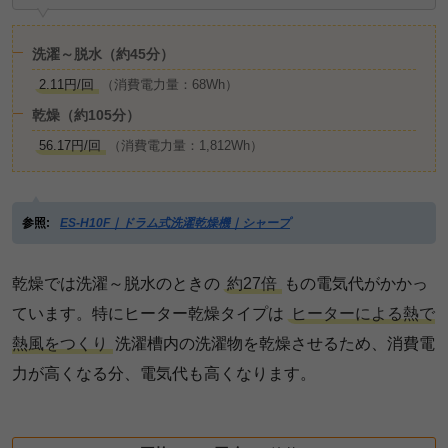
洗濯～脱水（約45分）
2.11円/回
（消費電力量：68Wh）
乾燥（約105分）
56.17円/回
（消費電力量：1,812Wh）
参照:
ES-H10F｜ドラム式洗濯乾燥機｜シャープ
乾燥では洗濯～脱水のときの
約27倍
もの電気代がかかっ
ています。特にヒーター乾燥タイプは
ヒーターによる熱で
熱風をつくり
洗濯槽内の洗濯物を乾燥させるため、消費電
力が高くなる分、電気代も高くなります。