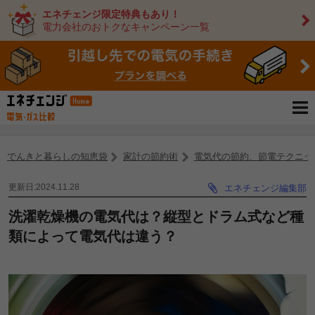
エネチェンジ限定特典もあり！
電力会社のおトクなキャンペーン一覧
でんきと暮らしの知恵袋
家計の節約術
電気代の節約、節電テクニッ
更新日:2024.11.28
エネチェンジ編集部
洗濯乾燥機の電気代は？縦型とドラム式など種
類によって電気代は違う？