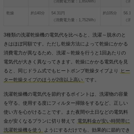
（消費電力量：1,850Wh）
（消費
乾燥
約140分
54.31円
約105分
56.1
（消費電力量：1,752Wh）
（消費
3種類の洗濯乾燥機の電気代を比べると、洗濯～脱水のと
きはほぼ同額です。ただし乾燥方法によって乾燥にかかる
消費電力が異なるため、洗濯～乾燥を行うと1回あたりの
電気代が大きく異なってきます。乾燥にかかる電気代を見
ると、同じドラム式でもヒートポンプ乾燥タイプより
ヒー
ター乾燥タイプのほうが2倍以上高い
です。
洗濯乾燥機の電気代を節約するポイントは、洗濯物の容量
を守る、使用する度にフィルター掃除をするなど、正しい
使い方を心がけることです。また夜間や土日などの電気料
金が安くなるプランに切り替えて
電気料金が安い時間帯に
洗濯乾燥機を使う
ようにするだけでも、効果的に節約でき