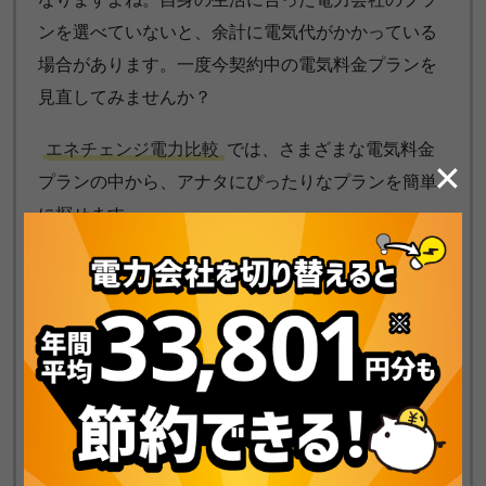
ンを選べていないと、余計に電気代がかかっている
場合があります。一度今契約中の電気料金プランを
見直してみませんか？
エネチェンジ電力比較
では、さまざまな電気料金
✕
プランの中から、アナタにぴったりなプランを簡単
に探せます。
平均33,801円/年
の節約！
最安の電気料金プランを診断（無料）
エネチェンジ電力比較診断の3人世帯を選んだ結果で、節約額1位
のプランの年間節約額の平均値（特典含）。診断期間：2026/4/1
～6/30