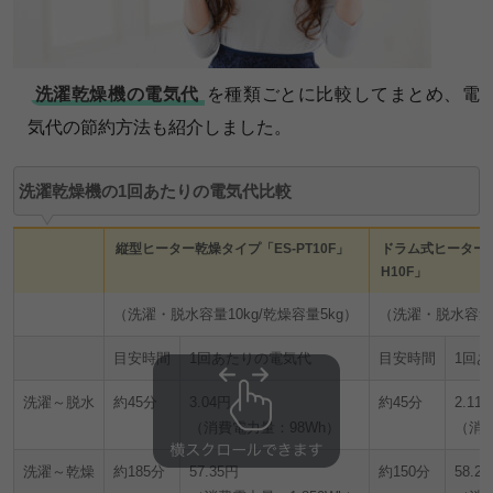
洗濯乾燥機の電気代
を種類ごとに比較してまとめ、電
気代の節約方法も紹介しました。
洗濯乾燥機の1回あたりの電気代比較
縦型ヒーター乾燥タイプ「ES-PT10F」
ドラム式ヒーター乾
H10F」
（洗濯・脱水容量10kg/乾燥容量5kg）
（洗濯・脱水容量1
目安時間
1回あたりの電気代
目安時間
1回
洗濯～脱水
約45分
3.04円
約45分
2.11
（消費電力量：98Wh）
（消費
洗濯～乾燥
約185分
57.35円
約150分
58.2