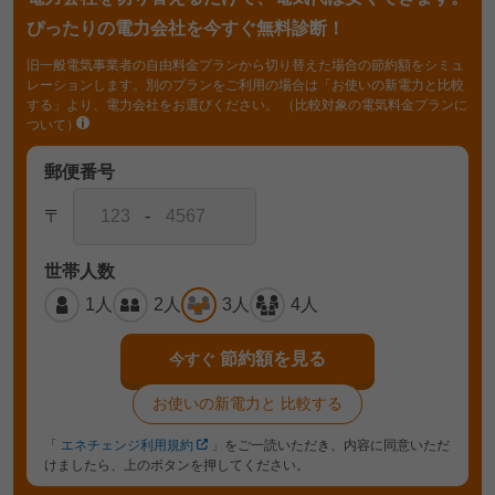
ぴったりの電力会社を今すぐ無料診断！
旧一般電気事業者の自由料金プランから切り替えた場合の節約額をシミュ
レーションします。別のプランをご利用の場合は「お使いの新電力と比較
する」より、電力会社をお選びください。
（比較対象の電気料金プランに
ついて）
郵便番号
〒
-
世帯人数
1人
2人
3人
4人
節約額を見る
今すぐ
お使いの新電力と
比較する
「
エネチェンジ利用規約
」をご一読いただき、内容に同意いただ
けましたら、上のボタンを押してください。