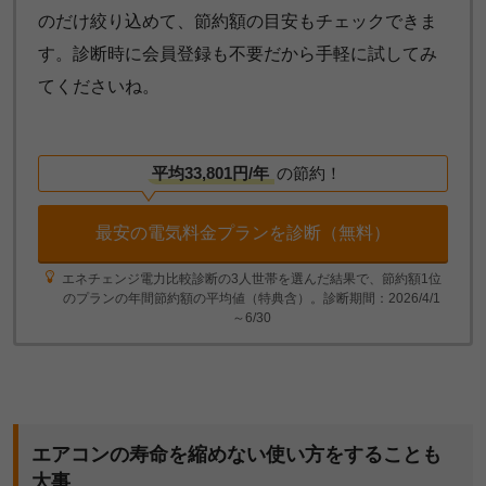
のだけ絞り込めて、節約額の目安もチェックできま
す。診断時に会員登録も不要だから手軽に試してみ
てくださいね。
平均33,801円/年
の節約！
最安の電気料金プランを診断（無料）
エネチェンジ電力比較診断の3人世帯を選んだ結果で、節約額1位
のプランの年間節約額の平均値（特典含）。診断期間：2026/4/1
～6/30
エアコンの寿命を縮めない使い方をすることも
大事