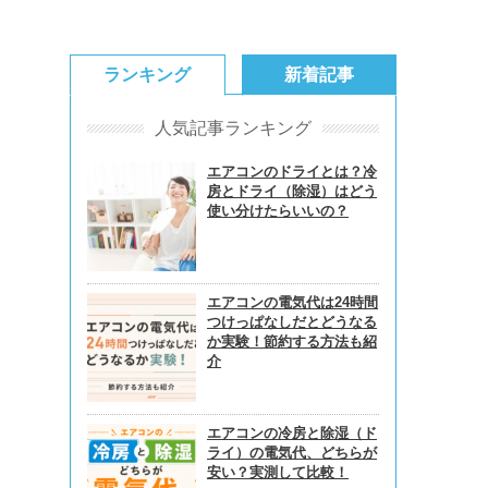
ランキング
新着記事
人気記事ランキング
エアコンのドライとは？冷
房とドライ（除湿）はどう
使い分けたらいいの？
エアコンの電気代は24時間
つけっぱなしだとどうなる
か実験！節約する方法も紹
介
エアコンの冷房と除湿（ド
ライ）の電気代、どちらが
安い？実測して比較！