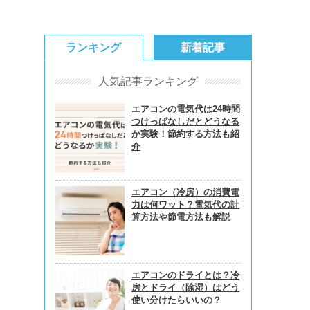
ランキング
新着記事
人気記事ランキング
エアコンの電気代は24時間
つけっぱなしだとどうなる
か実験！節約する方法も紹
介
エアコン（冷房）の消費電
力は何ワット？電気代の計
算方法や節電方法も解説
エアコンのドライとは？冷
房とドライ（除湿）はどう
使い分けたらいいの？