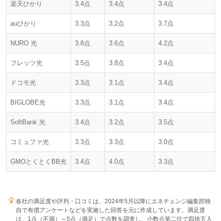
楽天ひかり
3.4点
3.4点
3.4点
auひかり
3.3点
3.2点
3.7点
NURO 光
3.8点
3.6点
4.2点
フレッツ光
3.5点
3.8点
3.4点
ドコモ光
3.3点
3.1点
3.4点
BIGLOBE光
3.3点
3.1点
3.4点
SoftBank 光
3.4点
3.2点
3.5点
コミュファ光
3.3点
3.3点
3.0点
GMOとくとくBB光
3.4点
4.0点
3.3点
各社の満足度や評判・口コミは、2024年5月以降にエネチェンジ編集部独
自で有償アンケートなどを実施した回答を元に作成しています。満足度
は、1点（不満）～5点（満足）で点数を調査し、小数点第二位で四捨五入