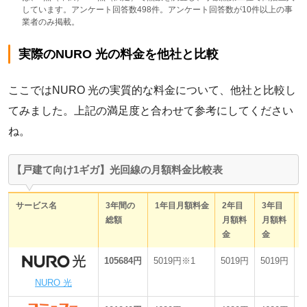
しています。アンケート回答数498件。アンケート回答数が10件以上の事
業者のみ掲載。
実際のNURO 光の料金を他社と比較
ここではNURO 光の実質的な料金について、他社と比較し
てみました。上記の満足度と合わせて参考にしてください
ね。
【戸建て向け1ギガ】光回線の月額料金比較表
サービス名
3年間の
1年目月額料金
2年目
3年目
総額
月額料
月額料
金
金
105684円
5019円※1
5019円
5019円
最
NURO 光