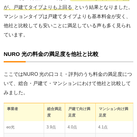
5点
11名
が、戸建てタイプよりも上回る
という結果となりました。
評価
人数
マンションタイプは戸建てタイプよりも基本料金が安く、
4点
9名
5点
11名
他社と比較しても安いことに満足している声も多く見られ
3点
10名
ています。
4点
7名
2点
6名
3点
1名
NURO 光の料金の満足度を他社と比較
1点
2名
2点
1名
ここではNURO 光の口コミ・評判のうち料金の満足度につ
1点
1名
いて、総合・戸建て・マンションにわけて他社と比較して
みました。
事業者
総合満足
戸建て向け満
マンション向け満
度
足度
足度
eo光
3.9点
4.0点
4.1点