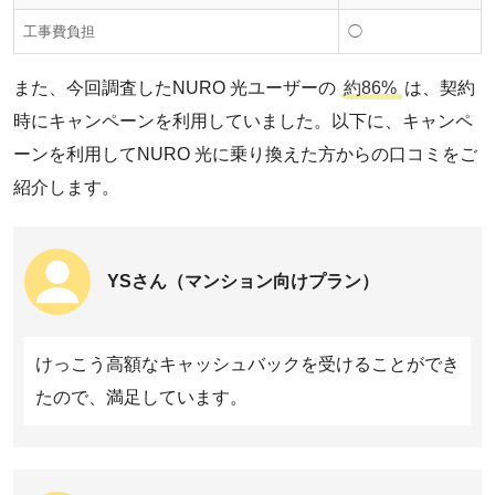
BBIQ光は「1ギガコース マンションタイプ（棟内LAN方式）」。
工事費負担
◯
ギガスタート割・九電グループまとめてあんしん割を適用。工事
136380円
6380円※2
6380円
638
費は標準工事費相当割を適用。
SoftBank 光
＠T COMヒカリは「Nプラン1Gコース」。2年バリューパックを
また、今回調査したNURO 光ユーザーの
約86%
は、契約
適用。工事費は基本工事費実質0円特典を適用。
159100円
5280円※5
5280円
638
時にキャンペーンを利用していました。以下に、キャンペ
enひかりは「enひかりLite」。勝手に割り適用。工事費はenひか
りLite新規工事費無料キャンペーンを適用。
ーンを利用してNURO 光に乗り換えた方からの口コミをご
＠nifty光
＠nifty光は「3年プラン（N）」。工事費は工事費相当割引を適
紹介します。
用。
169650円
4620円※2
6270円
627
ドコモ光は「1ギガ タイプA」。工事費は新規工事料実質0円特典
ピカラ光ねっと
を適用。
おてがる光は「マンションタイプ」。毎月550円割引（最大12カ
170280円
4740円
4740円
474
YSさん（マンション向けプラン）
月）を適用。工事費は工事費実質無料特典を適用。
BB.excite光
GMOとくとくBB光は1ギガのプラン（マンション向け）。工事費
は標準工事費実質無料を適用。
170840円
5170円
6200円
620
けっこう高額なキャッシュバックを受けることができ
eo光は「eo光(type N) マンションタイプ」。eo暮らしスタート
割・eo光ネット 最大12カ月間900円割引キャンペーンを適用。工
メガ・エッグ光
たので、満足しています。
事費はeo暮らしスタート割（標準工事費割引）を適用。
DTI 光は「通常プラン」。DTI 光 ようこそ割・DTI 光 のりかえ割
173052円
4807円
4807円
480
を適用。工事費は工事費割引特典を適用。
enひかり
＠スマート光は「通常プラン」。工事費は＠スマート スタートキ