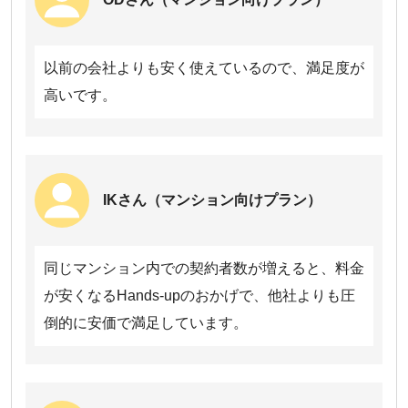
＠T COMヒカリは「10Gファミリータイプ」。2年バリューパック
を適用。工事費は基本工事費実質0円特典を適用。
DTI 光は「DTI光 クロスファミリープラン」。DTI 光 クロス割を
以前の会社よりも安く使えているので、満足度が
適用。工事費は工事費割引特典を適用。
高いです。
＠nifty光は「10ギガ 3年プラン（N）ホームタイプ」。工事費は工
事費相当割引を適用。
eo光は「10ギガコース【ホームタイプ】」。eo暮らしスタート
割・eo光ネット 最大12カ月間900円割引キャンペーンを適用。工
事費はeo暮らしスタート割（標準工事費割引）を適用。
GMOとくとくBB光は10ギガのプラン（戸建て向け）。工事費は
IKさん（マンション向けプラン）
標準工事費実質無料を適用。
＠スマート光は「通常プラン（10ギガタイプ）」。工事費は＠ス
マート スタートキャンペーンを適用。
同じマンション内での契約者数が増えると、料金
さすガねっとは「Nプラン10Gコース」。ガスとのセット割を適
用。工事費は工事費相当額割引を適用。
が安くなるHands-upのおかげで、他社よりも圧
ニチガス光は「ニチガス光クロス」。
倒的に安価で満足しています。
ほくでん光は「ハイスピードプラン」。工事費は新設工事費相当
額割引を適用。
フレッツ光はNTT東日本「光クロス」。クロス月額割を適用。月
額料金にはプロバイダ料金（1,210円・OCNの場合）と、24回払
いの工事費分割金が含まれています。