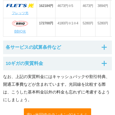
額料金には30回払いの工事費分割金が含まれています。
162184円
4673円※5
4673円
3894円
-
ニチガス光は「ニチガス光」。
フレッツ光
東北電力フロンティア光は「スタンダードプラン」。東北電力グ
ループでんき＆ひかりセット割を適用。月額料金には30回払いの
工事費分割金が含まれています。
172700円
4180円※1※4
5280円
5280円
-
フレッツ光はNTT東日本「ネクストマンションタイプ」。月額料
BBIQ光
金にはプロバイダ料金（1,210円・OCNの場合）と、24回払いの
工事費分割金が含まれています。
各サービスの試算条件など
キャッシュバック金額は、リンク先の公式または代理店が提供し
10ギガの実質料金
ている最大額です。満たした適用条件や申し込みプランなどによ
って、キャッシュバック金額・ポイント還元額は変わります。詳
細はリンク先のページを確認してください。
【戸建て向け10ギガ】光回線の月額料金比較表
なお、上記の実質料金にはキャッシュバックや割引特典、
月額料金には、無線LANルーターのレンタル料金や、ひかり電
話・ひかりTVなどの各種オプション料金は含まれていません。
開通工事費などが含まれています。光回線を比較する際
サービス名
月額料金には、スマホや電気など、光回線以外の他サービスが割
3年間の
1年目月額料金
2年目
3年
は、こうした基本料金以外の料金も忘れずに考慮するよう
引されるセット割の割引額は含まれていません。
総額
月額料
月額
にしましょう。
金
金
※1 開通初月は月額料金0円となります。
※2 開通から3カ月間は月額料金0円となります。
118044円
3279円※1
3279円
327
※3 工事費無料特典は安心サポートplus（月額料金880円・最低利
安い光回線のランキングはこちら