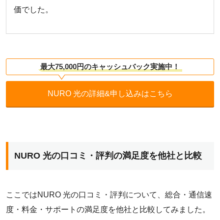
価でした。
最大75,000円のキャッシュバック実施中！
項目
項目
平
平
NURO 光の詳細&申し込みはこちら
総合
総合
4.
4.
通信速度
通信速度
4.
4.
料金
料金
4.
3.
NURO 光の口コミ・評判の満足度を他社と比較
サポート
サポート
3.
3.
ここではNURO 光の口コミ・評判について、総合・通信速
度・料金・サポートの満足度を他社と比較してみました。