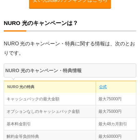
用期間3カ月間・3カ月間無料）の申し込みが必要です。
NURO 光
※4 「BBIQ ギガスタート割」の1,100円割引は11カ月間です。
110400円
6380円※2※3
6380円
638
※5 「DTI 光 のりかえ割」の550円割引は6カ月目までとなりま
NURO 光のキャンペーンは？
す。
ドコモ光
※6 フレッツ光の工事費分割払いは初月のみ3,300円、2カ月目～
23カ月目779円、24カ月目783円となります。
116484円
6468円※2
5500円
539
NURO 光のキャンペーン・特典に関する情報は、次のとお
NURO 光は「2ギガプラン」。電気ガスセット割を適用。工事費
auひかり
は実質無料特典を適用。
りです。
NURO 光は「マンション ギガ」。工事費は初期費用相当額割引を
113400円
6820円
6820円
682
適用。
NURO 光のキャンペーン・特典情報
BIGLOBE光
ピカラ光ねっとは「マンションタイプ」。でんきと一緒割を適
用。
123120円
2380円
6530円
653
コミュファ光は「マンションF1G」。24カ月目までスタート割、
NURO 光の特典
公式
25カ月目以降は長期継続割引を適用。工事費は「安心サポート
eo光
Plus」の同時申し込みで実質無料の特典が適用。契約から3カ月
キャッシュバックの最大金額
最大75000円
後、「安心サポートPlus」を解約。
127560円
5940円
5940円
594
SoftBank 光は「2年自動更新プラン」。おうち割でんきセットを
オプションなしのキャッシュバック金額
最大75000円
コミュファ光
適用。工事費は実質無料特典を適用。
基本料金割引
最大48カ月割引
メガ・エッグ光は「メガ・エッグ 光ベーシック[マンション]」。
131960円
5610円
5610円
561
新規加入割引・メガ・エッグでんき割プラスを適用。工事費は新
規加入割引[標準工事費相当]を適用。
解約金等負担特典
最大60000円
GMOとくとくBB光