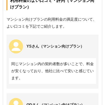
利用料金のよい口コミ・評判（マンション向
コミュファ光は「ホーム10G」。24カ月目までスタート割、25カ
月目以降は長期継続割引を適用。工事費は「安心サポートPlus」
けプラン）
の同時申し込みで実質無料の特典が適用。
BIGLOBE光は「10ギガ（2年プラン）」。工事費は新規工事費実
マンション向けプランの利用料金の満足度について、
質無料特典を適用。
BBIQ光は「10ギガコース」。ギガスタート割・九電グループまと
よい口コミを下記でご紹介します。
めてあんしん割・BBIQ 10ギガキャンペーンを適用。工事費は標
準工事費相当割を適用。
SoftBank 光は「2年自動更新プラン」。おうち割でんきセットを
適用。工事費は実質無料特典を適用。
YSさん（マンション向けプラン）
東北電力フロンティア光は「プレミアム10Gプラン」。東北電力
グループでんき＆ひかりセット割を適用。
BB.excite光は「BB.excite光 10G」。
同じマンション内の契約者数が多いことで、料金
メガ・エッグ光は「メガ・エッグ 光10ギガ」。光10ギガ新スター
ト割・メガ・エッグでんき割プラスを適用。工事費は新規加入割
が安くなっており、他社に比べて安いと感じてい
引[標準工事費相当]を適用。
ます。
ピカラ光ねっとは「10Gプラン（戸建て向け）」。でんきと一緒
割を適用。
enひかりは「enひかりクロス」。勝手に割り適用。工事費はenひ
かりクロス新規工事費無料キャンペーンを適用。
おてがる光は「おてがる光クロス」。永年726円割引・割引額2倍
キャンペーンを適用。
ODさん（マンション向けプラン）