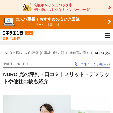
高額キャッシュバック中！
光回線のおトクなキャンペーン一覧
コスパ重視！おすすめの安い光回線
サービスを調べる
でんきと暮らしの知恵袋
家計の節約術
通信費の節約
NURO 光
更新日:2026.04.17
エネチェンジ編集部
NURO 光の評判・口コミ | メリット・デメリッ
トや他社比較も紹介