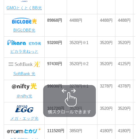
同時申し込みで実質無料の特典が適用。契約から3カ月後、「安心
サポートPlus」を解約。
GMOとくとくBB光
NURO 光は「ホーム1ギガ：ずっとギガ得プラン」。工事費は初
期費用相当額割引を適用。
89868円
4488円
4488円
4488円
最
ピカラ光ねっとは「1Gホームタイプ」。でんきと一緒割を適用。
BIGLOBE光
BBIQ光は「1ギガコース ホームタイプ」。ギガスタート割・BBIQ
つづけて割・九電グループまとめてあんしん割を適用。工事費は
93200円
3520円※1
3520円
3520円
最
標準工事費相当割を適用。
ピカラ光ねっと
SoftBank 光は「2年自動更新プラン」。おうち割でんきセットを
適用。工事費は実質無料特典を適用。
97430円
3520円※2
3520円
4125円
最
メガ・エッグ光は「メガ・エッグ 光ベーシック[ホーム]」。新規
SoftBank 光
加入割引・メガ・エッグでんき割プラスを適用。工事費は新規加
入割引[標準工事費相当]を適用。
99030円
3278円※1
3278円
4378円
最
enひかりは「enひかりLite」。勝手に割り適用。工事費はenひか
りLite新規工事費無料キャンペーンを適用。
＠nifty光
おてがる光は「ファミリータイプ」。毎月550円割引を適用。工
事費は工事費実質無料特典を適用。
101720円
3520円
3520円
3520円
最
eo光は「eo光ネット【ホームタイプ】」。eo暮らしスタート割・
メガ・エッグ光
eo光ネット 最大12カ月間900円割引キャンペーン・長割を適用。
工事費はeo暮らしスタート割（標準工事費割引）を適用。
111520円
3850円
4180円
4180円
最
＠T COMヒカリは「Nプラン1Gコース」。2年バリューパックを
適用。工事費は基本工事費実質0円特典を適用。