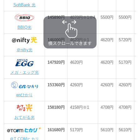
SoftBank 光
145890円
4070円※1※4
5500円
5500円
最
BBIQ光
146000円
4620円※1
4620円
5720円
最
＠nifty光
147920円
4620円
4620円
5170円
最
メガ・エッグ光
153360円
4260円
4260円
4260円
-
enひかり
158180円
4158円※1
4708円
4708円
-
おてがる光
161680円
5170円
5610円
5610円
最
＠T COMヒカリ