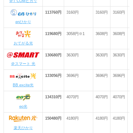
＠T COMヒカリ
＠nifty光は「3年プラン（N）」。工事費は工事費相当割引を適
用。
113760円
3160円
3160円
3160円
-
ドコモ光は「1ギガ タイプA」。工事費は新規工事料実質0円特典
enひかり
を適用。
BIGLOBE光は「1ギガ（3年プラン）」。工事費は新規工事費実質
119680円
3058円※1
3608円
3608円
-
無料特典を適用。
おてがる光
GMOとくとくBB光は1ギガのプラン（戸建て向け）。工事費は標
準工事費実質無料を適用。
130680円
3630円
3630円
3630円
-
＠スマート光は「通常プラン」。工事費は＠スマート スタートキ
ャンペーンを適用。
＠スマート 光
BB.excite光は「ファミリータイプ」。
133056円
3696円
3696円
3696円
-
DTI 光は「通常プラン」。DTI 光 ようこそ割・DTI 光 のりかえ割
を適用。工事費は工事費割引特典を適用。
BB.excite光
さすガねっとは「Nプラン1Gコース」。ガスとのセット割を適
用。工事費は工事費相当額割引を適用。
134310円
4070円
4070円
4070円
-
ほくでん光は「スタンダードプラン」。工事費は新設工事費相当
eo光
額割引を適用。
楽天ひかりは「ファミリープラン」。工事費は最強おうちプログ
150480円
4180円
4180円
4180円
-
ラムを適用。
楽天ひかり
レモンガス光は「レモンガス光」。加入割・セット割を適用。月