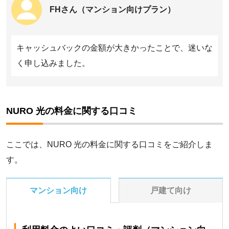
月額料金には、無線LANルーターのレンタル料金や、ひかり電
FHさん（マンション向けプラン）
話・ひかりTVなどの各種オプション料金は含まれていません。
月額料金には、スマホや電気など、光回線以外の他サービスが割
引されるセット割の割引額は含まれていません。
※1 開通から2カ月間は月額料金0円となります。
キャッシュバックの金額が大きかったことで、迷いな
※2 開通から3カ月間は月額料金0円となります。
く申し込みました。
※3 開通から6カ月間は月額料金500円となります。
※4 工事費無料特典は安心サポートplus（月額料金880円・最低利
用期間3カ月間・3カ月間無料）の申し込みが必要です。
※5 開通初月は月額料金0円となります。
NURO 光の料金に関する口コミ
※6 「BBIQ ギガスタート割」の1,100円割引は11カ月間です。
※7 「BBIQ 10ギガキャンペーン」の990円割引は5カ月間です。
※8 フレッツ光の工事費分割払いは初月のみ3,300円、2カ月目～
ここでは、NURO 光の料金に関する口コミをご紹介しま
23カ月目779円、24カ月目783円となります。
す。
NURO 光は「10ギガプラン」。電気ガスセット割を適用。工事費
は実質無料特典を適用。
NURO 光は「ホーム 10ギガ」。工事費は初期費用相当額割引を適
マンション向け
戸建て向け
用。
ドコモ光は「10ギガ タイプA」。工事費は新規工事料実質0円特典
を適用。