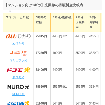
キャッシュバック金額は、リンク先の公式または代理店が提供し
【マンション向け1ギガ】光回線の月額料金比較表
ている最大額です。満たした適用条件や申し込みプランなどによ
って、キャッシュバック金額・ポイント還元額は変わります。詳
細はリンク先のページを確認してください。
ロゴ（サービス名）
3年間の
1年目月額料金
2年目
3年目
月額料金には、無線LANルーターのレンタル料金や、ひかり電
総額
月額料
月額料
話・ひかりTVなどの各種オプション料金は含まれていません。
金
金
月額料金には、スマホや電気など、光回線以外の他サービスが割
引されるセット割の割引額は含まれていません。
75015円
4455円※2
4455円
4455円
最
※1 開通初月は月額料金0円となります。
auひかり
※2 工事費無料特典は安心サポートplus（月額料金880円・最低利
用期間3カ月間・3カ月間無料）の申し込みが必要です。
77280円
1900円
3520円
3520円
最
※3 開通から3カ月間は月額料金0円となります。
コミュファ光
※4 「BBIQ ギガスタート割」の1,100円割引は11カ月間です。
※5 「DTI 光 のりかえ割」の550円割引は6カ月目までとなりま
78400円
4400円
4400円
4400円
最
す。
ドコモ光
※6 フレッツ光の工事費分割払いは初月のみ3,300円、2カ月目～
23カ月目779円、24カ月目783円となります。
78690円
3534円※1
3534円
3534円
最
NURO 光は「2ギガプラン」。電気ガスセット割を適用。工事費
は実質無料特典を適用。
NURO 光
コミュファ光は「ホーム1G」。24カ月目までスタート割、25カ月
目以降は長期継続割引を適用。工事費は「安心サポートPlus」の
81948円
3443円
3443円
3443円
最