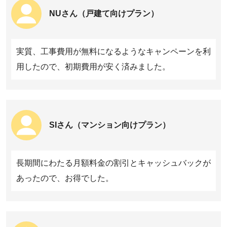
ャンペーンを適用。
174218円
4708円※5
5434円
543
NUさん（戸建て向けプラン）
BIGLOBE光は「1ギガ（2年プラン）」。工事費は新規工事費実質
無料特典を適用。
おてがる光
BB.excite光は「マンションタイプ」。
176470円
5060円※5※6※7
5940円
594
さすガねっとは「Nプラン1Gコース」。ガスとのセット割を適
実質、工事費用が無料になるようなキャンペーンを利
用。工事費は工事費相当額割引を適用。
BBIQ光
用したので、初期費用が安く済みました。
レモンガス光は「レモンガス光」。加入割・セット割を適用。月
額料金には30回払いの工事費分割金が含まれています。
178080円
5830円
6380円
638
ほくでん光は「スタンダードプラン」。工事費は新設工事費相当
＠T COMヒカリ
額割引を適用。
楽天ひかりは「マンションプラン」。工事費は最強おうちプログ
209880円
5830円
5830円
583
ラムを適用。
SIさん（マンション向けプラン）
＠スマート 光
東北電力フロンティア光は「スタンダードプラン」。東北電力グ
ループでんき＆ひかりセット割を適用。月額料金には30回払いの
249964円
7269円※8
8039円
726
工事費分割金が含まれています。
長期間にわたる月額料金の割引とキャッシュバックが
フレッツ光
ニチガス光は「ニチガス光」。
あったので、お得でした。
フレッツ光はNTT東日本「ネクストファミリータイプ」。月額料
キャッシュバック金額は、リンク先の公式または代理店が提供し
金にはプロバイダ料金（1,210円・OCNの場合）と、24回払いの
ている最大額です。満たした適用条件や申し込みプランなどによ
工事費分割金が含まれています。
って、キャッシュバック金額・ポイント還元額は変わります。詳
細はリンク先のページを確認してください。