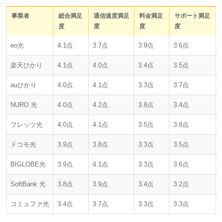
事業者
総合満足
通信速度満足
料金満足
サポート満足
度
度
度
度
eo光
4.1点
3.7点
3.9点
3.6点
楽天ひかり
4.1点
4.0点
3.4点
3.5点
auひかり
4.0点
4.1点
3.3点
3.7点
NURO 光
4.0点
4.2点
3.8点
3.4点
フレッツ光
4.0点
4.1点
3.5点
3.8点
ドコモ光
3.9点
3.8点
3.3点
3.5点
BIGLOBE光
3.9点
4.1点
3.3点
3.6点
SoftBank 光
3.8点
3.9点
3.4点
3.2点
コミュファ光
3.4点
3.7点
3.3点
3.3点