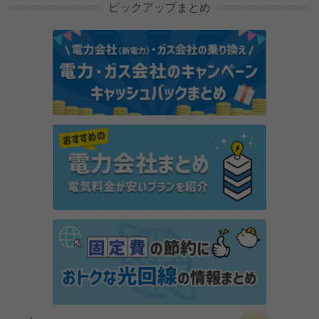
ます
ピックアップまとめ
冬は洗濯物の部屋干しで、洗濯と暖房費の悩みを一気
に解決！
温度と湿度の関係性を探ろう！快適な温度と湿度と
は？
家電の電気代
冷房
犬の暑さ対策！夏のお留守番はエアコンなしでも大丈
夫？
家電の電気代
冷房
エアコンはつけっぱなしの方がいい！？犬・猫、ペッ
トのための熱中症・冷房対策を紹介！