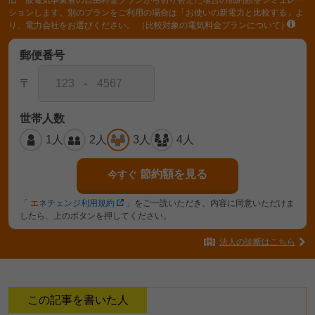
旧一般電気事業者の自由料金プランから切り替えた場合の節約額をシミュレー
ションします。別のプランをご利用の場合は「お使いの新電力と比較する」よ
り、電力会社をお選びください。
（比較対象の電気料金プランについて）
郵便番号
〒
-
世帯人数
1人
2人
3人
4人
節約額を見る
今すぐ
「
エネチェンジ利用規約
」をご一読いただき、内容に同意いただけま
したら、上のボタンを押してください。
法人の診断はこちら
この記事を書いた人