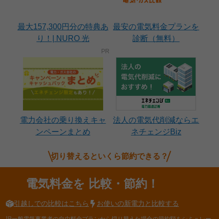
最大157,300円分の特典あ
最安の電気料金プランを
り！| NURO 光
診断（無料）
電力会社の乗り換えキャ
法人の電気代削減ならエ
ンペーンまとめ
ネチェンジBiz
切り替えるといくら節約できる？
電気料金を
比較・節約！
引越しでの比較はこちら
お使いの新電力と比較する