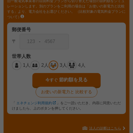
旧一般電気事業者の自由料金プランから切り替えた場合の節約額をシミュ
レーションします。別のプランをご利用の場合は「お使いの新電力と比較
する」より、電力会社をお選びください。
（比較対象の電気料金プランに
ついて）
郵便番号
〒
-
世帯人数
1人
2人
3人
4人
節約額を見る
今すぐ
お使いの新電力と
比較する
「
エネチェンジ利用規約
」をご一読いただき、内容に同意いただ
けましたら、上のボタンを押してください。
法人の診断はこちら