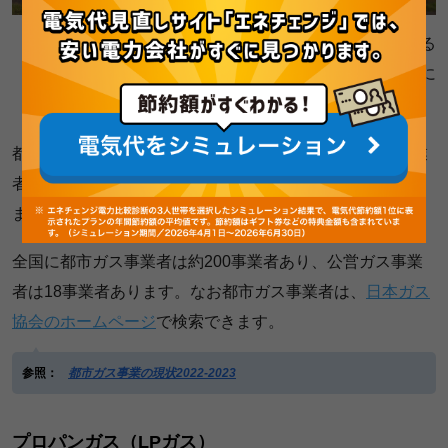
都市ガスの主な原料は、天然ガスや海外から輸入される
液化天然ガス（LNG）で、
ガス導管を通じて
各家庭に
供給されます。
都市ガスを使うには、都市ガス事業者（一般ガス導管事業
者）や地方公共団体が運営する公営ガス事業者と契約をし
ます。
全国に都市ガス事業者は約200事業者あり、公営ガス事業
者は18事業者あります。なお都市ガス事業者は、
日本ガス
協会のホームページ
で検索できます。
参照：
都市ガス事業の現状2022-2023
プロパンガス（LPガス）