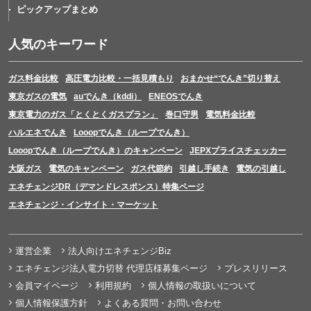
ピックアップまとめ
人気のキーワード
ガス料金比較
高圧電力比較・一括見積もり
おまかせ“でんき”切り替え
東京ガスの電気
auでんき（kddi）
ENEOSでんき
東京電力のガス「とくとくガスプラン」
巻口守男
電気料金比較
ハルエネでんき
Looopでんき（ループでんき）
Looopでんき（ループでんき）のキャンペーン
JEPXプライスチェッカー
大阪ガス
電気のキャンペーン
ガス代節約
引越し手続き
電気の引越し
エネチェンジDR（デマンドレスポンス）特集ページ
エネチェンジ・インサイト・マーケット
運営企業
法人向けエネチェンジBiz
エネチェンジ法人電力切替 代理店様募集ページ
プレスリリース
会員マイページ
利用規約
個人情報の取扱いについて
個人情報保護方針
よくある質問・お問い合わせ