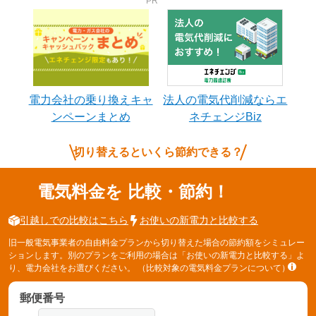
電力会社の乗り換えキャ
法人の電気代削減ならエ
ンペーンまとめ
ネチェンジBiz
切り替えるといくら節約できる？
電気料金を
比較・節約！
引越しでの比較はこちら
お使いの新電力と比較する
旧一般電気事業者の自由料金プランから切り替えた場合の節約額をシミュレー
ションします。別のプランをご利用の場合は「お使いの新電力と比較する」よ
り、電力会社をお選びください。
（比較対象の電気料金プランについて）
郵便番号