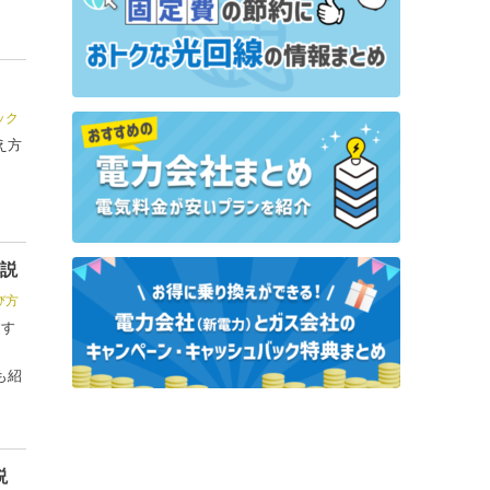
ック
え方
解説
び方
すす
と
も紹
説