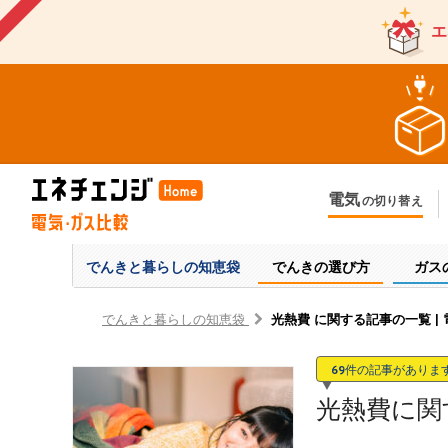
エ
電気
の切り替え
今のお住まいでの切り替え
今
引越しで新しく申し込み
引
でんきと暮らしの
知恵袋
でんきの選び方
ガス
でんきと暮らしの知恵袋
光熱費 に関する記事の一覧 |
69
件の記事がありま
光熱費に関