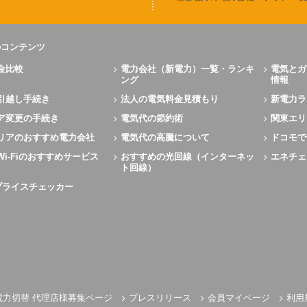
のコンテンツ
金比較
電力会社（新電力）一覧・ランキ
電気とガ
ング
情報
引越し手続き
法人の電気料金見積もり
新電力ラ
ア変更の手続き
電気代の節約術
関東エリ
リアのおすすめ電力会社
電気代の高騰について
ドコモで
Wi-Fiのおすすめサービス
おすすめの光回線（インターネッ
エネチェ
ト回線）
Xプライスチェッカー
電力切替 代理店様募集ページ
プレスリリース
会員マイページ
利用