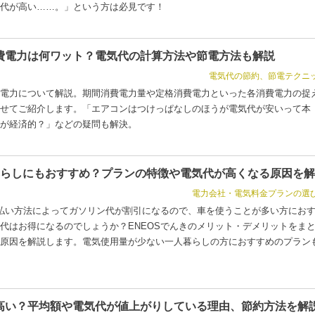
代が高い……。」という方は必見です！
費電力は何ワット？電気代の計算方法や節電方法も解説
電気代の節約、節電テクニ
電力について解説。期間消費電力量や定格消費電力といった各消費電力の捉
せてご紹介します。「エアコンはつけっぱなしのほうが電気代が安いって本
が経済的？」などの疑問も解決。
人暮らしにもおすすめ？プランの特徴や電気代が高くなる原因を
電力会社・電気料金プランの選
支払い方法によってガソリン代が割引になるので、車を使うことが多い方にお
代はお得になるのでしょうか？ENEOSでんきのメリット・デメリットをま
原因を解説します。電気使用量が少ない一人暮らしの方におすすめのプラン
高い？平均額や電気代が値上がりしている理由、節約方法を解