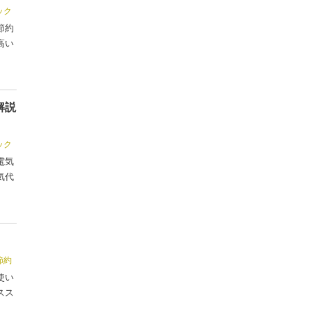
ック
節約
高い
解説
ック
電気
気代
節約
使い
スス