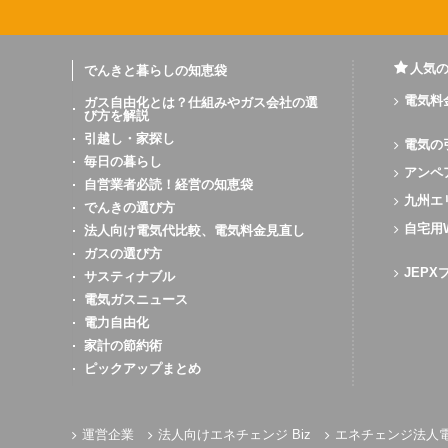
人気
でんきと暮らしの知恵袋
電気料
ガス自由化とは？仕組みやガス会社の選
び方を解説
引越し・家探し
電気の
毎日の暮らし
アンペ
自営業者必読！経営の知恵袋
九州エ
でんきの選び方
自宅用
法人向け電気代比較、電気料金見直し
ガスの選び方
JEP
サスティナブル
電気ガスニュース
電力自由化
家計の節約術
ピックアップまとめ
運営企業
法人向けエネチェンジ Biz
エネチェンジ法人