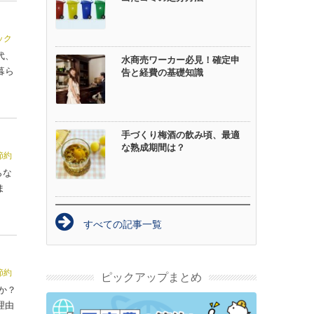
ック
代、
水商売ワーカー必見！確定申
暮ら
告と経費の基礎知識
手づくり梅酒の飲み頃、最適
な熟成期間は？
節約
らな
ま
すべての記事一覧
節約
ピックアップまとめ
か？
理由