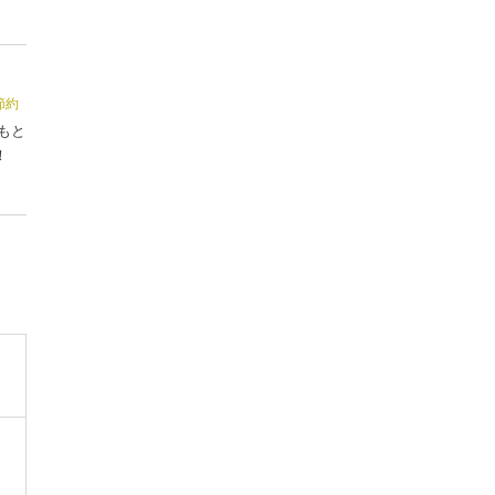
節約
もと
！