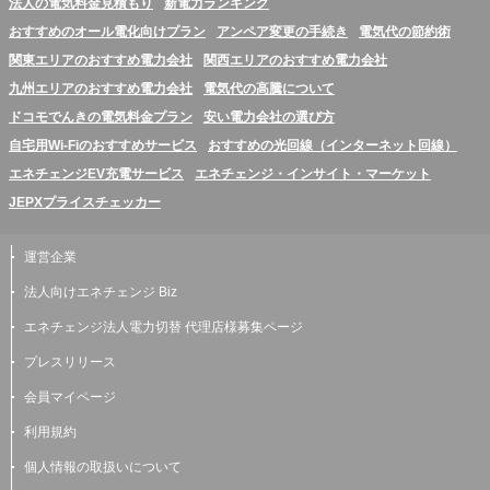
法人の電気料金見積もり
新電力ランキング
おすすめのオール電化向けプラン
アンペア変更の手続き
電気代の節約術
関東エリアのおすすめ電力会社
関西エリアのおすすめ電力会社
九州エリアのおすすめ電力会社
電気代の高騰について
ドコモでんきの電気料金プラン
安い電力会社の選び方
自宅用Wi-Fiのおすすめサービス
おすすめの光回線（インターネット回線）
エネチェンジEV充電サービス
エネチェンジ・インサイト・マーケット
JEPXプライスチェッカー
運営企業
法人向けエネチェンジ Biz
エネチェンジ法人電力切替 代理店様募集ページ
プレスリリース
会員マイページ
利用規約
個人情報の取扱いについて