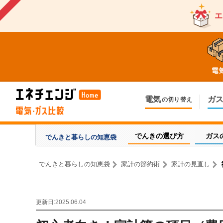
エ
電気
ガ
の切り替え
今のお住まいでの切り替え
今のお住ま
引越しで新しく申し込み
引越しで新
でんきの選び方
ガス
でんきと暮らしの
知恵袋
でんきと暮らしの知恵袋
家計の節約術
家計の見直し
更新日:2025.06.04