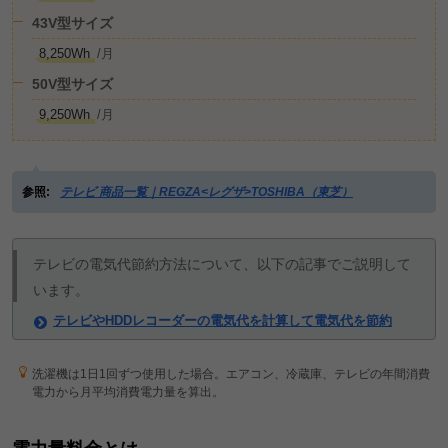
43V型サイズ
8,250Wh
/月
50V型サイズ
9,250Wh
/月
参照:
テレビ 商品一覧｜REGZA<レグザ>TOSHIBA（東芝）
テレビの電気代節約方法について、以下の記事でご説明して
います。
テレビやHDDレコーダーの電気代を計算して電気代を節約
洗濯機は1日1回ずつ使用した場合。エアコン、冷蔵庫、テレビの年間消費
電力から月平均消費電力量を算出。