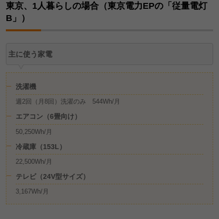
東京、1人暮らしの場合（東京電力EPの「従量電灯
B」）
主に使う家電
洗濯機
週2回（月8回）洗濯のみ 544Wh/月
エアコン（6畳向け）
50,250Wh/月
冷蔵庫（153L）
22,500Wh/月
テレビ（24V型サイズ）
3,167Wh/月