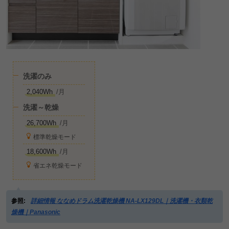
洗濯のみ
2,040Wh
/月
洗濯～乾燥
26,700Wh
/月
標準乾燥モード
18,600Wh
/月
省エネ乾燥モード
参照:
詳細情報 ななめドラム洗濯乾燥機 NA-LX129DL｜洗濯機・衣類乾
燥機｜Panasonic