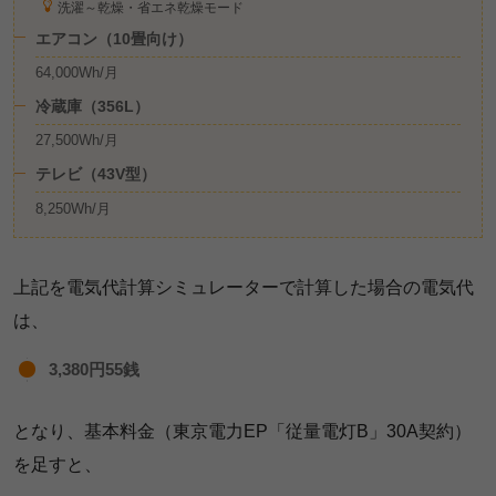
洗濯～乾燥・省エネ乾燥モード
エアコン（10畳向け）
64,000Wh/月
冷蔵庫（356L）
27,500Wh/月
テレビ（43V型）
8,250Wh/月
上記を電気代計算シミュレーターで計算した場合の電気代
は、
3,380円55銭
となり、基本料金（東京電力EP「従量電灯B」30A契約）
を足すと、