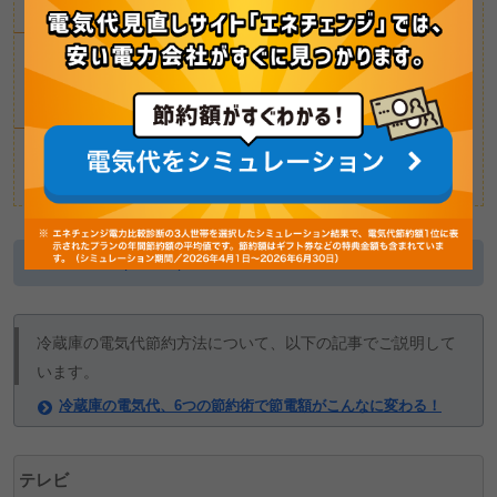
3～4人向け
（461L）
21,583Wh
/月
4人以上向け
（601L）
25,917Wh
/月
参照:
商品一覧｜冷蔵庫｜東芝ライフスタイル株式会社
冷蔵庫の電気代節約方法について、以下の記事でご説明して
います。
冷蔵庫の電気代、6つの節約術で節電額がこんなに変わる！
テレビ