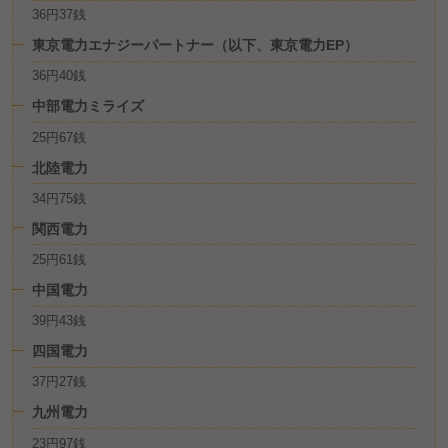
36円37銭
東京電力エナジーパートナー（以下、東京電力EP）
36円40銭
中部電力ミライズ
25円67銭
北陸電力
34円75銭
関西電力
25円61銭
中国電力
39円43銭
四国電力
37円27銭
九州電力
23円97銭