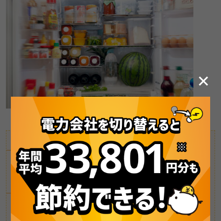
✕
1人向け
（153L）
22,500Wh
/月
2～3人向け
（356L）
27,500Wh
/月