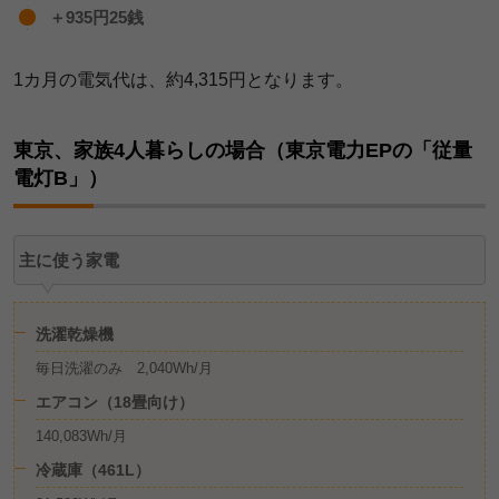
＋935円25銭
1カ月の電気代は、約4,315円となります。
東京、家族4人暮らしの場合（東京電力EPの「従量
電灯B」）
主に使う家電
洗濯乾燥機
毎日洗濯のみ 2,040Wh/月
エアコン（18畳向け）
140,083Wh/月
冷蔵庫（461L）