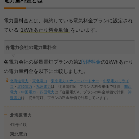
電力量料金とは
電力量料金とは、契約している電気料金プランに設定され
ている
1kWhあたり料金単価
をいいます。
各電力会社の電力量料金
各電力会社の従量電灯プランの第2
段階料金
の1kWhあたり
の電力量料金を以下に比較しました。
北海道電力
・
東北電力
・
東京電力エナジーパートナー
・
中部電力ミライ
ズ
・
北陸電力
・
九州電力
は「従量電灯B」プランの料金単価で計算、
関西
電力
・
中国電力
・
四国電力
は「従量電灯A」プランの料金単価で計算、
沖
縄電力
は「従量電灯」プランの料金単価で計算しています。
北海道電力
41円64銭
東北電力